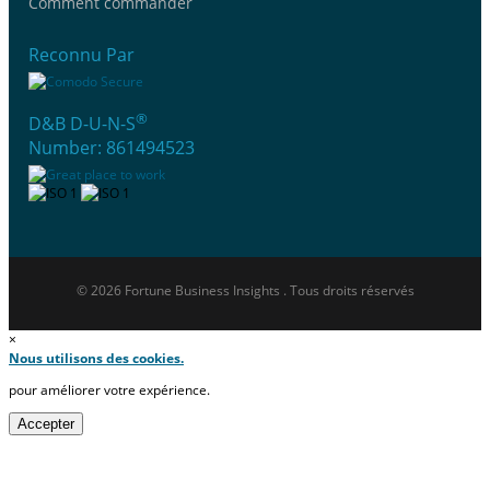
Comment commander
Reconnu Par
®
D&B D-U-N-S
Number: 861494523
© 2026 Fortune Business Insights . Tous droits réservés
×
Nous utilisons des cookies.
pour améliorer votre expérience.
Accepter