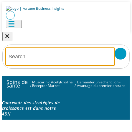
×
Soins de
Muscarinic Acetylcholine
Demander un échantillon -
santé
/
Receptor Market
/
Avantage du premier entrant
Concevoir des stratégies de
croissance est dans notre
ADN