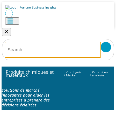
×
Produits chimiques et
Zinc Ingots
Parler à un
matériaux
/
Market
/
analyste
Solutions de marché
innovantes pour aider les
entreprises à prendre des
décisions éclairées