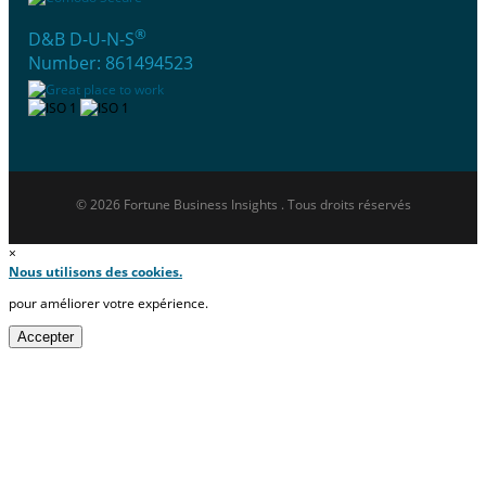
®
D&B D-U-N-S
Number: 861494523
© 2026 Fortune Business Insights . Tous droits réservés
×
Nous utilisons des cookies.
pour améliorer votre expérience.
Accepter