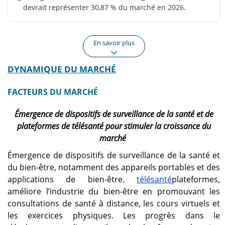
devrait représenter 30,87 % du marché en 2026.
En savoir plus
DYNAMIQUE DU MARCHÉ
Amérique du Nord
Europe
Évalué à 2,48 milliards
Représentait 1,88 milliard
FACTEURS DU MARCHÉ
USD en 2025 et devrait
de dollars en 2025 et
atteindre 2,63 milliards
devrait atteindre 1,99
Émergence de dispositifs de surveillance de la santé et de
USD en 2026.
milliard de dollars en
2026.
plateformes de télésanté pour stimuler la croissance du
marché
Asie-Pacifique
NOUS.
Émergence de dispositifs de surveillance de la santé et
A atteint 2,21 milliards
Le marché devrait
du bien-être, notamment des appareils portables et des
USD en 2025 et devrait
atteindre 2,16 milliards de
applications de bien-être.
télésanté
plateformes,
atteindre 2,43 milliards
dollars en 2026.
améliore l’industrie du bien-être en promouvant les
USD en 2026
consultations de santé à distance, les cours virtuels et
les exercices physiques. Les progrès dans le
Japon