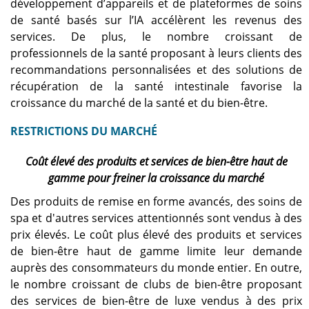
développement d’appareils et de plateformes de soins
Valeur marchande non
de santé basés sur l’IA accélèrent les revenus des
précisée ; la croissance est
services. De plus, le nombre croissant de
soutenue par la demande
professionnels de la santé proposant à leurs clients des
croissante de produits de
santé et de bien-être.
recommandations personnalisées et des solutions de
récupération de la santé intestinale favorise la
croissance du marché de la santé et du bien-être.
RESTRICTIONS DU MARCHÉ
Coût élevé des produits et services de bien-être haut de
gamme pour freiner la croissance du marché
Des produits de remise en forme avancés, des soins de
spa et d'autres services attentionnés sont vendus à des
prix élevés. Le coût plus élevé des produits et services
de bien-être haut de gamme limite leur demande
auprès des consommateurs du monde entier. En outre,
le nombre croissant de clubs de bien-être proposant
des services de bien-être de luxe vendus à des prix