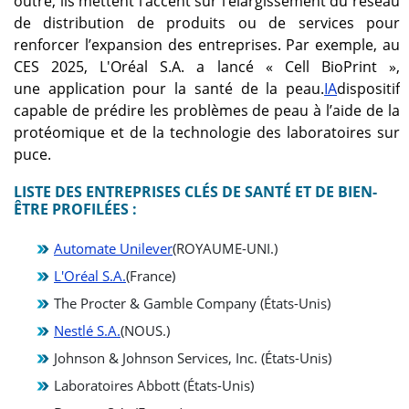
outre, ils mettent l’accent sur l’élargissement du réseau
de distribution de produits ou de services pour
renforcer l’expansion des entreprises. Par exemple, au
CES 2025, L'Oréal S.A. a lancé « Cell BioPrint »,
une application pour la santé de la peau.
IA
dispositif
capable de prédire les problèmes de peau à l’aide de la
protéomique et de la technologie des laboratoires sur
puce.
LISTE DES ENTREPRISES CLÉS DE SANTÉ ET DE BIEN-
ÊTRE PROFILÉES :
Automate Unilever
(ROYAUME-UNI.)
L'Oréal S.A.
(France)
The Procter & Gamble Company (États-Unis)
Nestlé S.A.
(NOUS.)
Johnson & Johnson Services, Inc. (États-Unis)
Laboratoires Abbott (États-Unis)