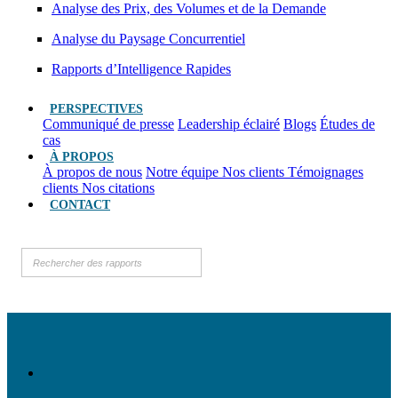
Analyse des Prix, des Volumes et de la Demande
Analyse du Paysage Concurrentiel
Rapports d’Intelligence Rapides
PERSPECTIVES
Communiqué de presse
Leadership éclairé
Blogs
Études de
cas
À PROPOS
À propos de nous
Notre équipe
Nos clients
Témoignages
clients
Nos citations
CONTACT