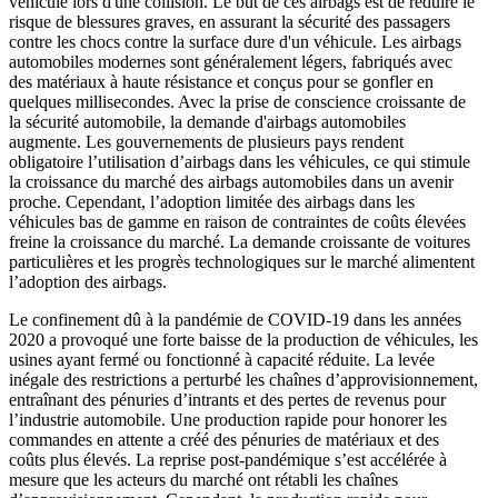
véhicule lors d'une collision. Le but de ces airbags est de réduire le
risque de blessures graves, en assurant la sécurité des passagers
contre les chocs contre la surface dure d'un véhicule. Les airbags
automobiles modernes sont généralement légers, fabriqués avec
des matériaux à haute résistance et conçus pour se gonfler en
quelques millisecondes. Avec la prise de conscience croissante de
la sécurité automobile, la demande d'airbags automobiles
augmente. Les gouvernements de plusieurs pays rendent
obligatoire l’utilisation d’airbags dans les véhicules, ce qui stimule
la croissance du marché des airbags automobiles dans un avenir
proche. Cependant, l’adoption limitée des airbags dans les
véhicules bas de gamme en raison de contraintes de coûts élevées
freine la croissance du marché. La demande croissante de voitures
particulières et les progrès technologiques sur le marché alimentent
l’adoption des airbags.
Le confinement dû à la pandémie de COVID-19 dans les années
2020 a provoqué une forte baisse de la production de véhicules, les
usines ayant fermé ou fonctionné à capacité réduite. La levée
inégale des restrictions a perturbé les chaînes d’approvisionnement,
entraînant des pénuries d’intrants et des pertes de revenus pour
l’industrie automobile. Une production rapide pour honorer les
commandes en attente a créé des pénuries de matériaux et des
coûts plus élevés. La reprise post-pandémique s’est accélérée à
mesure que les acteurs du marché ont rétabli les chaînes