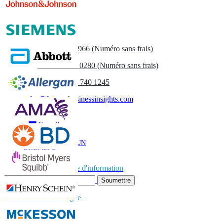
Contactez-nous
US
+1 833 909 2966 (Numéro sans frais)
UK
+44 808 502 0280 (Numéro sans frais)
(APAC) +91 744 740 1245
sales@fortunebusinessinsights.com
Appel
E-mail
TÉLÉCHARGER UN
EXEMPLE
Abonnez-vous à la lettre d'information
Soumettre
Faites confiance en ligne