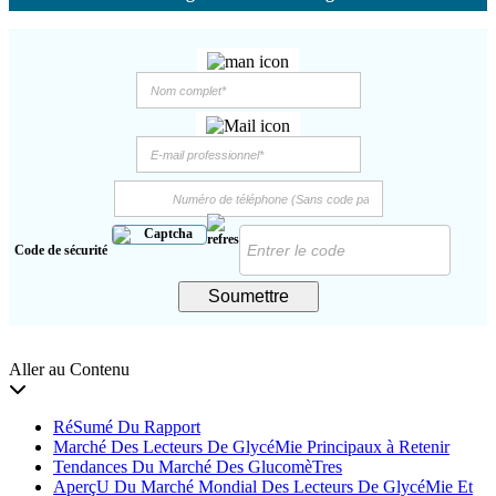
Code de sécurité
Soumettre
Aller au Contenu
RéSumé Du Rapport
Marché Des Lecteurs De GlycéMie Principaux à Retenir
Tendances Du Marché Des GlucomèTres
AperçU Du Marché Mondial Des Lecteurs De GlycéMie Et