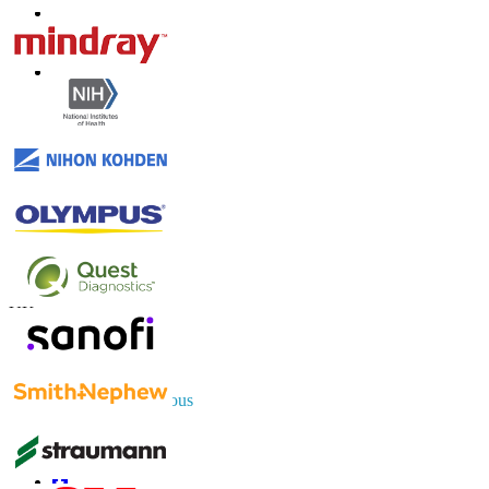
Contactez-nous
US
+1 833 909 2966 ( Numéro sans frais )
UK
+44 808 502 0280 (Numéro sans frais )
APAC
+91 744 740 1245
sales@fortunebusinessinsights.com
Connectez-vous avec nous