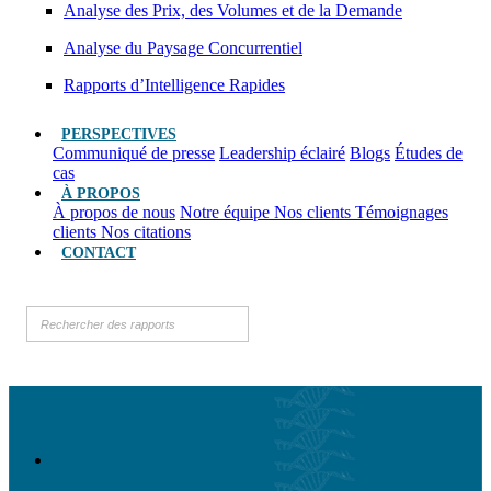
Analyse des Prix, des Volumes et de la Demande
Analyse du Paysage Concurrentiel
Rapports d’Intelligence Rapides
PERSPECTIVES
Communiqué de presse
Leadership éclairé
Blogs
Études de
cas
À PROPOS
À propos de nous
Notre équipe
Nos clients
Témoignages
clients
Nos citations
CONTACT