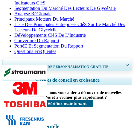
Indicateurs CléS
Segmentation Du Marché Des Lecteurs De GlycéMie
Analyse RéGionale
Principaux Moteurs Du Marché
Liste Des Principales Entreprises CléS Sur Le Marché Des
Lecteurs De GlycéMie
DéVeloppements CléS De L’Industrie
Couverture Du Rapport
PortéE Et Segmentation Du Rapport
Questions FréQuentes
OBTENEZ 30 À 60
heures
DE PERSONNALISATION GRATUITE
Ampliar a cobertura regional e por país, Análise de segmentos, Perfis de
Services de conseil en croissance
empresas, Benchmarking competitivo, e insights sobre o usuário final.
Comment pouvons-nous vous aider à découvrir de nouvelles
Personnaliser maintenant
opportunités et à évoluer plus rapidement ?
Vérifiez maintenant
Soins de santé Clientèle