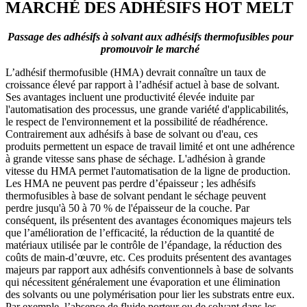
MARCHÉ DES ADHÉSIFS HOT MELT
Passage des adhésifs à solvant aux adhésifs thermofusibles pour
promouvoir le marché
L’adhésif thermofusible (HMA) devrait connaître un taux de
croissance élevé par rapport à l’adhésif actuel à base de solvant.
Ses avantages incluent une productivité élevée induite par
l'automatisation des processus, une grande variété d'applicabilités,
le respect de l'environnement et la possibilité de réadhérence.
Contrairement aux adhésifs à base de solvant ou d'eau, ces
produits permettent un espace de travail limité et ont une adhérence
à grande vitesse sans phase de séchage. L'adhésion à grande
vitesse du HMA permet l'automatisation de la ligne de production.
Les HMA ne peuvent pas perdre d’épaisseur ; les adhésifs
thermofusibles à base de solvant pendant le séchage peuvent
perdre jusqu'à 50 à 70 % de l'épaisseur de la couche. Par
conséquent, ils présentent des avantages économiques majeurs tels
que l’amélioration de l’efficacité, la réduction de la quantité de
matériaux utilisée par le contrôle de l’épandage, la réduction des
coûts de main-d’œuvre, etc. Ces produits présentent des avantages
majeurs par rapport aux adhésifs conventionnels à base de solvants
qui nécessitent généralement une évaporation et une élimination
des solvants ou une polymérisation pour lier les substrats entre eux.
Par exemple, l’absence de fluide porteur ou de solvant dans les