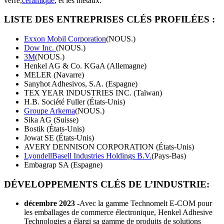
verre,
céramique
, et les métaux.
LISTE DES ENTREPRISES CLÉS PROFILÉES :
Exxon Mobil Corporation
(NOUS.)
Dow Inc.
(NOUS.)
3M
(NOUS.)
Henkel AG & Co. KGaA (Allemagne)
MELER (Navarre)
Sanyhot Adhesivos, S.A. (Espagne)
TEX YEAR INDUSTRIES INC. (Taïwan)
H.B. Société Fuller (États-Unis)
Groupe Arkema
(NOUS.)
Sika AG (Suisse)
Bostik (États-Unis)
Jowat SE (États-Unis)
AVERY DENNISON CORPORATION (États-Unis)
LyondellBasell Industries Holdings B.V.
(Pays-Bas)
Embagrap SA (Espagne)
DÉVELOPPEMENTS CLÉS DE L’INDUSTRIE
:
décembre 2023 -
Avec la gamme Technomelt E-COM pour
les emballages de commerce électronique, Henkel Adhesive
Technologies a élargi sa gamme de produits de solutions