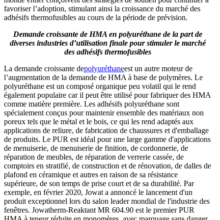
favoriser l’adoption, stimulant ainsi la croissance du marché des
adhésifs thermofusibles au cours de la période de prévision.
Demande croissante de HMA en polyuréthane de la part de
diverses industries d’utilisation finale pour stimuler le marché
des adhésifs thermofusibles
La demande croissante de
polyuréthane
est un autre moteur de
l’augmentation de la demande de HMA à base de polymères. Le
polyuréthane est un composé organique peu volatil qui le rend
également populaire car il peut être utilisé pour fabriquer des HMA
comme matière première. Les adhésifs polyuréthane sont
spécialement conçus pour maintenir ensemble des matériaux non
poreux tels que le métal et le bois, ce qui les rend adaptés aux
applications de reliure, de fabrication de chaussures et d'emballage
de produits. Le PUR est idéal pour une large gamme d'applications
de menuiserie, de menuiserie de finition, de cordonnerie, de
réparation de meubles, de réparation de verrerie cassée, de
comptoirs en stratifié, de construction et de rénovation, de dalles de
plafond en céramique et autres en raison de sa résistance
supérieure, de son temps de prise court et de sa durabilité. Par
exemple, en février 2020, Jowat a annoncé le lancement d'un
produit exceptionnel lors du salon leader mondial de l'industrie des
fenêtres. Jowatherm-Reaktant MR 604.90 est le premier PUR
HMA à teneur réduite en monomères, avec marquage sans danger