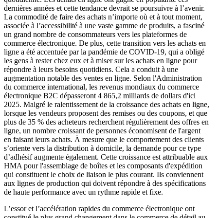
dernières années et cette tendance devrait se poursuivre à l’avenir.
La commodité de faire des achats n’importe où et à tout moment,
associée à l’accessibilité à une vaste gamme de produits, a fasciné
un grand nombre de consommateurs vers les plateformes de
commerce électronique. De plus, cette transition vers les achats en
ligne a été accentuée par la pandémie de COVID-19, qui a obligé
les gens à rester chez eux et à miser sur les achats en ligne pour
répondre à leurs besoins quotidiens. Cela a conduit à une
augmentation notable des ventes en ligne. Selon l'Administration
du commerce international, les revenus mondiaux du commerce
électronique B2C dépasseront 4 865,2 milliards de dollars d'ici
2025. Malgré le ralentissement de la croissance des achats en ligne,
lorsque les vendeurs proposent des remises ou des coupons, et que
plus de 35 % des acheteurs recherchent régulièrement des offres en
ligne, un nombre croissant de personnes économisent de l'argent
en faisant leurs achats. À mesure que le comportement des clients
s’oriente vers la distribution à domicile, la demande pour ce type
d’adhésif augmente également. Cette croissance est attribuable aux
HMA pour l'assemblage de boîtes et les composants d'expédition
qui constituent le choix de liaison le plus courant. Ils conviennent
aux lignes de production qui doivent répondre à des spécifications
de haute performance avec un rythme rapide et fixe.
L’essor et l’accélération rapides du commerce électronique ont
constitué le plus grand changement dans le commerce de détail au