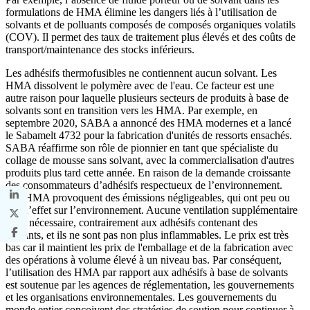
formulations de HMA élimine les dangers liés à l’utilisation de
solvants et de polluants composés de composés organiques volatils
(COV). Il permet des taux de traitement plus élevés et des coûts de
transport/maintenance des stocks inférieurs.
Les adhésifs thermofusibles ne contiennent aucun solvant. Les
HMA dissolvent le polymère avec de l'eau. Ce facteur est une
autre raison pour laquelle plusieurs secteurs de produits à base de
solvants sont en transition vers les HMA. Par exemple, en
septembre 2020, SABA a annoncé des HMA modernes et a lancé
le Sabamelt 4732 pour la fabrication d'unités de ressorts ensachés.
SABA réaffirme son rôle de pionnier en tant que spécialiste du
collage de mousse sans solvant, avec la commercialisation d'autres
produits plus tard cette année. En raison de la demande croissante
des consommateurs d’adhésifs respectueux de l’environnement.
Les HMA provoquent des émissions négligeables, qui ont peu ou
pas d’effet sur l’environnement. Aucune ventilation supplémentaire
n’est nécessaire, contrairement aux adhésifs contenant des
solvants, et ils ne sont pas non plus inflammables. Le prix est très
bas car il maintient les prix de l'emballage et de la fabrication avec
des opérations à volume élevé à un niveau bas. Par conséquent,
l’utilisation des HMA par rapport aux adhésifs à base de solvants
est soutenue par les agences de réglementation, les gouvernements
et les organisations environnementales. Les gouvernements du
monde entier conçoivent des stratégies de soutien pour continuer à