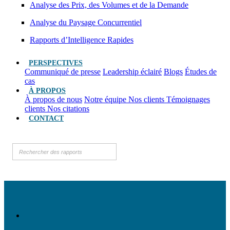
Analyse des Prix, des Volumes et de la Demande
Analyse du Paysage Concurrentiel
Rapports d’Intelligence Rapides
PERSPECTIVES
Communiqué de presse
Leadership éclairé
Blogs
Études de
cas
À PROPOS
À propos de nous
Notre équipe
Nos clients
Témoignages
clients
Nos citations
CONTACT