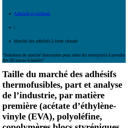
Adhésifs et scellants
/
Marché des adhésifs à fonte chaude
"Solutions de marché innovantes pour aider les entreprises à prendre
des décisions éclairées"
Taille du marché des adhésifs
thermofusibles, part et analyse
de l’industrie, par matière
première (acétate d’éthylène-
vinyle (EVA), polyoléfine,
copolymères blocs styréniques