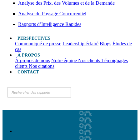
Analyse des Prix, des Volumes et de la Demande
Analyse du Paysage Concurrentiel
Rapports d’Intelligence Rapides
PERSPECTIVES
Communiqué de presse
Leadership éclairé
Blogs
Études de
cas
À PROPOS
À propos de nous
Notre équipe
Nos clients
Témoignages
clients
Nos citations
CONTACT