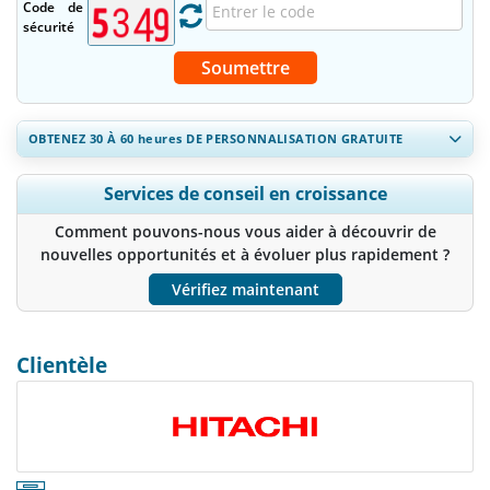
Code de
sécurité
Soumettre
OBTENEZ 30 À 60
heures
DE PERSONNALISATION GRATUITE
Ampliar a cobertura regional e por país, Análise de segmentos,
Services de conseil en croissance
Perfis de empresas, Benchmarking competitivo, e insights sobre
o usuário final.
Comment pouvons-nous vous aider à découvrir de
nouvelles opportunités et à évoluer plus rapidement ?
Personnaliser maintenant
Vérifiez maintenant
Clientèle