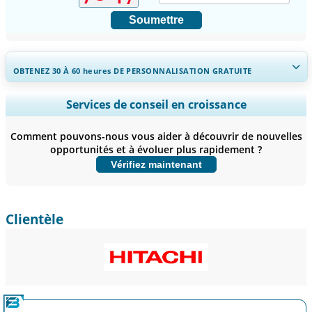
Soumettre
OBTENEZ 30 À 60
heures
DE PERSONNALISATION GRATUITE
Ampliar a cobertura regional e por país, Análise de segmentos,
Services de conseil en croissance
Perfis de empresas, Benchmarking competitivo, e insights sobre o
usuário final.
Comment pouvons-nous vous aider à découvrir de nouvelles
opportunités et à évoluer plus rapidement ?
Personnaliser maintenant
Vérifiez maintenant
Clientèle