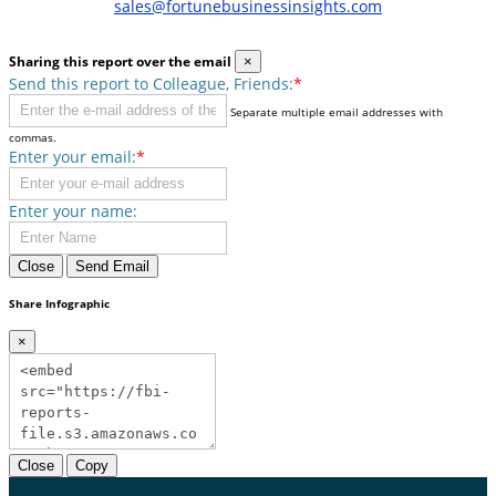
sales@fortunebusinessinsights.com
Sharing this report over the email
×
Send this report to Colleague, Friends:
*
Separate multiple email addresses with
commas.
Enter your email:
*
Enter your name:
Close
Send Email
Share Infographic
×
Close
Copy