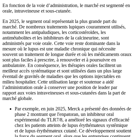
En fonction de la voie d’administration, le marché est segmenté en
orale, intraveineuse et sous-cutanée.
En 2025, le segment oral représentait la plus grande part du
marché. De nombreux traitements lupiques couramment utilisés,
notamment les antipaludiques, les corticostéroïdes, les
antimétabolites et les inhibiteurs de la calcineurine, sont
administrés par voie orale. Cette voie reste dominante dans la
mesure où le lupus est une maladie chronique qui nécessite
souvent un traitement de longue durée et où les médicaments oraux
sont plus faciles à prescrire, à renouveler et à poursuivre en
ambulatoire. En conséquence, les thérapies orales facilitent un
meilleur accès systématique et sont utilisées dans un plus large
éventail de gravités de maladies que les options injectables en
milieu hospitalier. Cette utilisation large et soutenue a aidé
l’administration orale à conserver une position de leader par
rapport aux voies intraveineuses et sous-cutanées dans la part de
marché globale.
Par exemple, en juin 2025, Merck a présenté des données de
phase 2 montrant que l'enpatoran, un inhibiteur oral
expérimental du TLR7/8, a amélioré les signaux d'efficacité
chez les patients atteints de lupus érythémateux systémique
et de lupus érythémateux cutané. Ce développement soutient
la force du segment oral, alors que les entreprises continuent