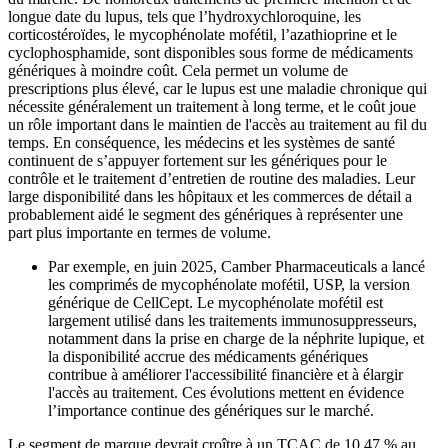
longue date du lupus, tels que l’hydroxychloroquine, les
corticostéroïdes, le mycophénolate mofétil, l’azathioprine et le
cyclophosphamide, sont disponibles sous forme de médicaments
génériques à moindre coût. Cela permet un volume de
prescriptions plus élevé, car le lupus est une maladie chronique qui
nécessite généralement un traitement à long terme, et le coût joue
un rôle important dans le maintien de l'accès au traitement au fil du
temps. En conséquence, les médecins et les systèmes de santé
continuent de s’appuyer fortement sur les génériques pour le
contrôle et le traitement d’entretien de routine des maladies. Leur
large disponibilité dans les hôpitaux et les commerces de détail a
probablement aidé le segment des génériques à représenter une
part plus importante en termes de volume.
Par exemple, en juin 2025, Camber Pharmaceuticals a lancé
les comprimés de mycophénolate mofétil, USP, la version
générique de CellCept. Le mycophénolate mofétil est
largement utilisé dans les traitements immunosuppresseurs,
notamment dans la prise en charge de la néphrite lupique, et
la disponibilité accrue des médicaments génériques
contribue à améliorer l'accessibilité financière et à élargir
l'accès au traitement. Ces évolutions mettent en évidence
l’importance continue des génériques sur le marché.
Le segment de marque devrait croître à un TCAC de 10,47 % au