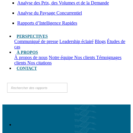
Analyse des Prix, des Volumes et de la Demande
Analyse du Paysage Concurrentiel
Rapports d’Intelligence Rapides
PERSPECTIVES
Communiqué de presse
Leadership éclairé
Blogs
Études de
cas
À PROPOS
À propos de nous
Notre équipe
Nos clients
Témoignages
clients
Nos citations
CONTACT