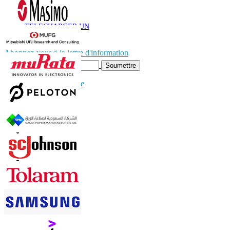
E-mail
TÉLÉCHARGER UN
EXEMPLE
Abonnez-vous à la lettre d'information
Soumettre
Faites confiance en ligne
Contactez-nous