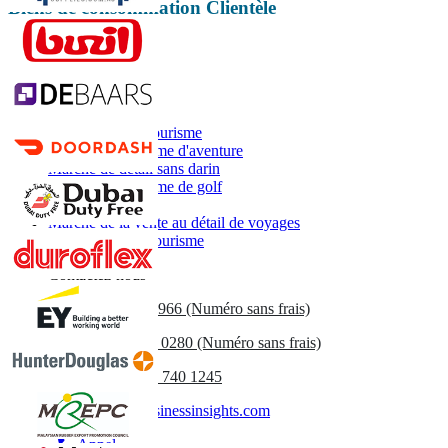
Biens de consommation Clientèle
Rapports associés
Marché de l'écotourisme
Marché du tourisme d'aventure
Marché de détail sans darin
Marché du tourisme de golf
Marché hôtelier
Marché de la vente au détail de voyages
Marché de l'agritourisme
Contactez-nous
US
+1 833 909 2966 (Numéro sans frais)
UK
+44 808 502 0280 (Numéro sans frais)
(APAC) +91 744 740 1245
sales@fortunebusinessinsights.com
Appel