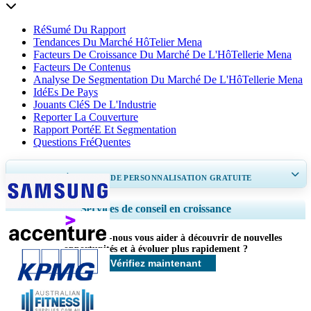
RéSumé Du Rapport
Tendances Du Marché HôTelier Mena
Facteurs De Croissance Du Marché De L'HôTellerie Mena
Facteurs De Contenus
Analyse De Segmentation Du Marché De L'HôTellerie Mena
IdéEs De Pays
Jouants CléS De L'Industrie
Reporter La Couverture
Rapport PortéE Et Segmentation
Questions FréQuentes
OBTENEZ 30 À 60
heures
DE PERSONNALISATION GRATUITE
Ampliar a cobertura regional e por país, Análise de segmentos, Perfis de
Services de conseil en croissance
empresas, Benchmarking competitivo, e insights sobre o usuário final.
Comment pouvons-nous vous aider à découvrir de nouvelles
Personnaliser maintenant
opportunités et à évoluer plus rapidement ?
Vérifiez maintenant