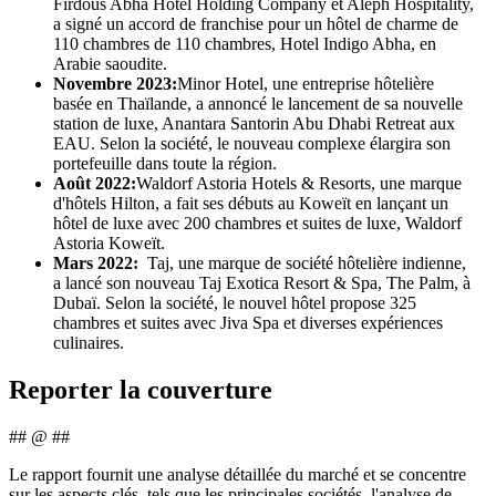
Firdous Abha Hotel Holding Company et Aleph Hospitality,
a signé un accord de franchise pour un hôtel de charme de
110 chambres de 110 chambres, Hotel Indigo Abha, en
Arabie saoudite.
Novembre 2023:
Minor Hotel, une entreprise hôtelière
basée en Thaïlande, a annoncé le lancement de sa nouvelle
station de luxe, Anantara Santorin Abu Dhabi Retreat aux
EAU. Selon la société, le nouveau complexe élargira son
portefeuille dans toute la région.
Août 2022:
Waldorf Astoria Hotels & Resorts, une marque
d'hôtels Hilton, a fait ses débuts au Koweït en lançant un
hôtel de luxe avec 200 chambres et suites de luxe, Waldorf
Astoria Koweït.
Mars 2022:
Taj, une marque de société hôtelière indienne,
a lancé son nouveau Taj Exotica Resort & Spa, The Palm, à
Dubaï. Selon la société, le nouvel hôtel propose 325
chambres et suites avec Jiva Spa et diverses expériences
culinaires.
Reporter la couverture
## @ ##
Le rapport fournit une analyse détaillée du marché et se concentre
sur les aspects clés, tels que les principales sociétés, l'analyse de