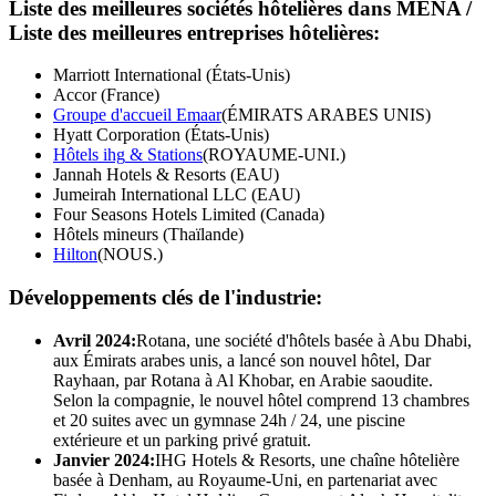
Liste des meilleures sociétés hôtelières dans MENA /
Liste des meilleures entreprises hôtelières:
Marriott International (États-Unis)
Accor (France)
Groupe d'accueil Emaar
(ÉMIRATS ARABES UNIS)
Hyatt Corporation (États-Unis)
Hôtels ihg
& Stations
(ROYAUME-UNI.)
Jannah Hotels & Resorts (EAU)
Jumeirah International LLC (EAU)
Four Seasons Hotels Limited (Canada)
Hôtels mineurs (Thaïlande)
Hilton
(NOUS.)
Développements clés de l'industrie:
Avril 2024:
Rotana, une société d'hôtels basée à Abu Dhabi,
aux Émirats arabes unis, a lancé son nouvel hôtel, Dar
Rayhaan, par Rotana à Al Khobar, en Arabie saoudite.
Selon la compagnie, le nouvel hôtel comprend 13 chambres
et 20 suites avec un gymnase 24h / 24, une piscine
extérieure et un parking privé gratuit.
Janvier 2024:
IHG Hotels & Resorts, une chaîne hôtelière
basée à Denham, au Royaume-Uni, en partenariat avec