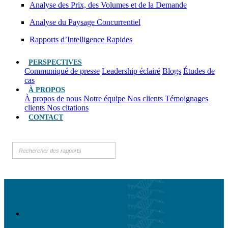
Analyse des Prix, des Volumes et de la Demande
Analyse du Paysage Concurrentiel
Rapports d’Intelligence Rapides
PERSPECTIVES
Communiqué de presse
Leadership éclairé
Blogs
Études de
cas
À PROPOS
À propos de nous
Notre équipe
Nos clients
Témoignages
clients
Nos citations
CONTACT