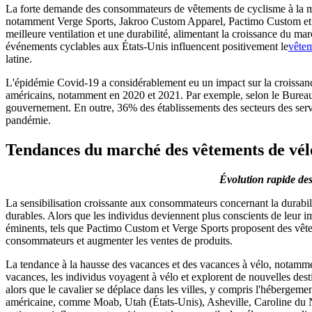
La forte demande des consommateurs de vêtements de cyclisme à la m
notamment Verge Sports, Jakroo Custom Apparel, Pactimo Custom et Ch
meilleure ventilation et une durabilité, alimentant la croissance du 
événements cyclables aux États-Unis influencent positivement le
vêtem
latine.
L'épidémie Covid-19 a considérablement eu un impact sur la croissance d
américains, notamment en 2020 et 2021. Par exemple, selon le Bureau am
gouvernement. En outre, 36% des établissements des secteurs des serv
pandémie.
Tendances du marché des vêtements de vél
Évolution rapide des
La sensibilisation croissante aux consommateurs concernant la durabil
durables. Alors que les individus deviennent plus conscients de leur i
éminents, tels que Pactimo Custom et Verge Sports proposent des vêtem
consommateurs et augmenter les ventes de produits.
La tendance à la hausse des vacances et des vacances à vélo, notamme
vacances, les individus voyagent à vélo et explorent de nouvelles desti
alors que le cavalier se déplace dans les villes, y compris l'hébergemen
américaine, comme Moab, Utah (États-Unis), Asheville, Caroline du N