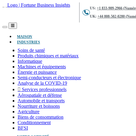
US:
+1 833-909-2966 (Numéro
UK:
+44 808-502-0280 (Numér
(ACTUEL)
MAISON
INDUSTRIES
Soins de santé
Produits chimiques et matériaux
Informatique
Machines et équipements
Énergie et puissance
Semi-conducteurs et électronique
Analyse de la COVID-19
Services professionnels
Aérospatiale et défense
Automobile et transports
Nourriture et boissons
Agriculture
Biens de consommation
Conditionnement
BFSI