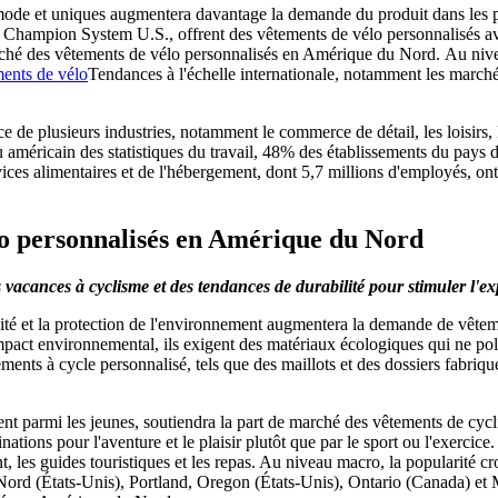
ode et uniques augmentera davantage la demande du produit dans les p
ampion System U.S., offrent des vêtements de vélo personnalisés avec 
marché des vêtements de vélo personnalisés en Amérique du Nord.
Au nive
ents de vélo
Tendances à l'échelle internationale, notamment les marc
e plusieurs industries, notamment le commerce de détail, les loisirs, les
éricain des statistiques du travail, 48% des établissements du pays dans
ices alimentaires et de l'hébergement, dont 5,7 millions d'employés, o
o personnalisés en Amérique du Nord
 vacances à cyclisme et des tendances de durabilité pour stimuler l'
ité et la protection de l'environnement augmentera la demande de vêtem
mpact environnemental, ils exigent des matériaux écologiques qui ne poll
ents à cycle personnalisé, tels que des maillots et des dossiers fabriqu
nt parmi les jeunes, soutiendra la part de marché des vêtements de cyc
nations pour l'aventure et le plaisir plutôt que par le sport ou l'exerci
t, les guides touristiques et les repas. Au niveau macro, la popularité cr
ord (États-Unis), Portland, Oregon (États-Unis), Ontario (Canada) et 