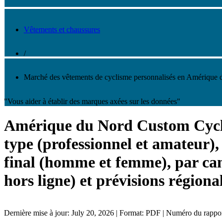
Vêtements et chaussures
/
Marché des vêtements de cyclisme personnalisés en Amérique
"Vous aider à établir des marques axées sur les données"
Amérique du Nord Custom Cycli
type (professionnel et amateur), 
final (homme et femme), par can
hors ligne) et prévisions régiona
Dernière mise à jour: July 20, 2026 | Format: PDF | Numéro du rapp