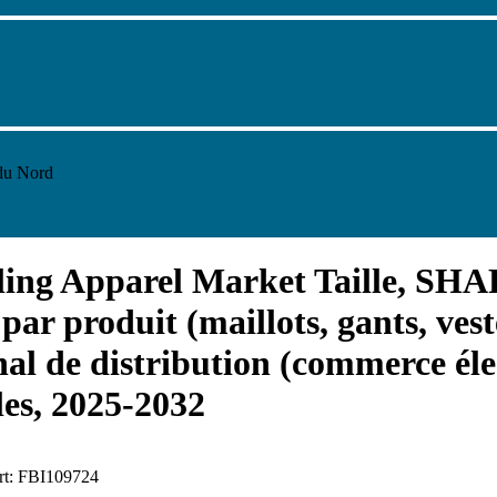
 du Nord
ng Apparel Market Taille, SHAR
par produit (maillots, gants, veste
al de distribution (commerce élec
les, 2025-2032
ort: FBI109724