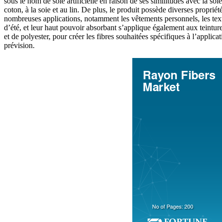
sous le nom de soie artificielle en raison de ses similitudes avec la soi
coton, à la soie et au lin. De plus, le produit possède diverses propriét
nombreuses applications, notamment les vêtements personnels, les texti
d’été, et leur haut pouvoir absorbant s’applique également aux teinture
et de polyester, pour créer les fibres souhaitées spécifiques à l’appli
prévision.