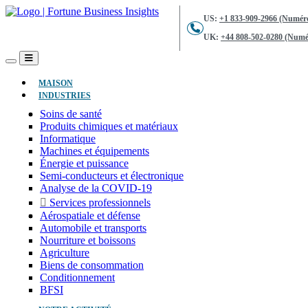
US:
+1 833-909-2966 (Numéro
UK:
+44 808-502-0280 (Numér
(ACTUEL)
MAISON
INDUSTRIES
Soins de santé
Produits chimiques et matériaux
Informatique
Machines et équipements
Énergie et puissance
Semi-conducteurs et électronique
Analyse de la COVID-19
Services professionnels
Aérospatiale et défense
Automobile et transports
Nourriture et boissons
Agriculture
Biens de consommation
Conditionnement
BFSI