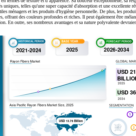
e en termes de texture et d’apparence. Sa douceur exceptionnelle, sa respi
és uniques, telles qu'une super capacité d'absorption et une excellente rét
les ménagers et les produits d'hygiène personnelle. De plus, les produit
s, offrant des couleurs profondes et riches. Il peut également être mélan
cation. En outre, ses nombreux avantages et sa nature polyvalente devraie