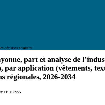
es décisions éclairées"
ayonne, part et analyse de l’indus
s), par application (vêtements, tex
ons régionales, 2026-2034
ort: FBI108955