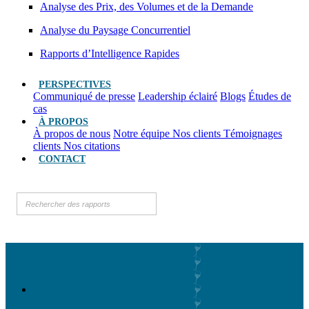
Analyse des Prix, des Volumes et de la Demande
Analyse du Paysage Concurrentiel
Rapports d’Intelligence Rapides
PERSPECTIVES
Communiqué de presse
Leadership éclairé
Blogs
Études de
cas
À PROPOS
À propos de nous
Notre équipe
Nos clients
Témoignages
clients
Nos citations
CONTACT