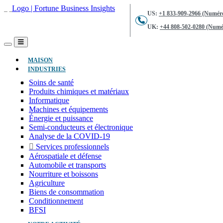
US:
+1 833-909-2966 (Numéro
UK:
+44 808-502-0280 (Numér
(ACTUEL)
MAISON
INDUSTRIES
Soins de santé
Produits chimiques et matériaux
Informatique
Machines et équipements
Énergie et puissance
Semi-conducteurs et électronique
Analyse de la COVID-19
Services professionnels
Aérospatiale et défense
Automobile et transports
Nourriture et boissons
Agriculture
Biens de consommation
Conditionnement
BFSI