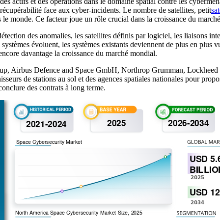
s actifs et des opérations dans le domaine spatial contre les cybermenaces
la récupérabilité face aux cyber-incidents. Le nombre de satellites, petit
sat
s le monde. Ce facteur joue un rôle crucial dans la croissance du marché
ction des anomalies, les satellites définis par logiciel, les liaisons inte
ces systèmes évoluent, les systèmes existants deviennent de plus en plus
le encore davantage la croissance du marché mondial.
 Group, Airbus Defence and Space GmbH, Northrop Grumman, Lockheed Ma
isseurs de stations au sol et des agences spatiales nationales pour propo
conclure des contrats à long terme.