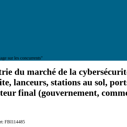
age sur les concurrents"
strie du marché de la cybersécurité
ite, lanceurs, stations au sol, por
sateur final (gouvernement, commer
ort: FBI114485