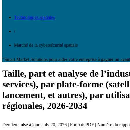
Technologies spatiales
/
Marché de la cybersécurité spatiale
"Smart Market Solutions pour aider votre entreprise à gagner un avant
Taille, part et analyse de l’indu
services), par plate-forme (satell
lancement, et autres), par utili
régionales, 2026-2034
Dernière mise à jour: July 20, 2026 | Format: PDF | Numéro du rapp