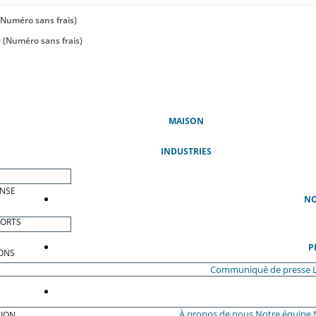
(Numéro sans frais)
 (Numéro sans frais)
(ACTUEL)
MAISON
INDUSTRIES
ENSE
NO
PORTS
P
ONS
Communiqué de presse
À propos de nous
Notre équipe
ION