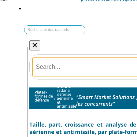
T
×
Marché
radar à
Plates-
défense
formes de
"Smart Market Solutions 
/
aérienne
défense
et
les concurrents"
antimissile
Taille, part, croissance et analyse 
aérienne et antimissile, par plate-form