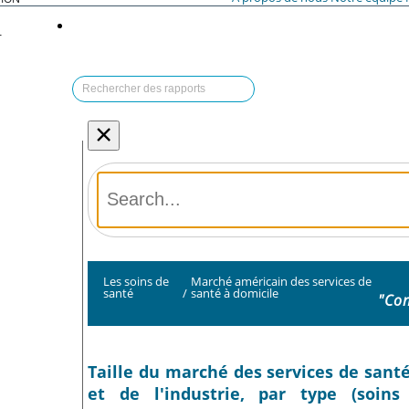
T
×
Les soins de
Marché américain des services de
santé
/
santé à domicile
"Con
Taille du marché des services de santé
et de l'industrie, par type (soins