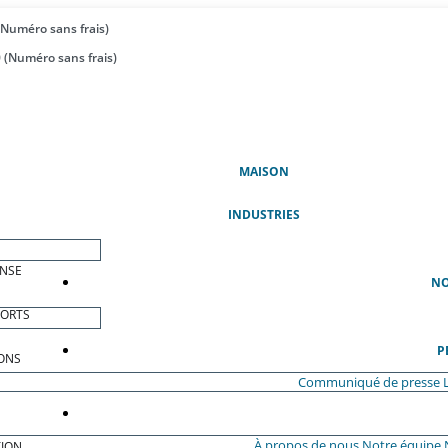
(Numéro sans frais)
 (Numéro sans frais)
(ACTUEL)
MAISON
INDUSTRIES
ENSE
NO
PORTS
P
ONS
Communiqué de presse
À propos de nous
Notre équipe
ION