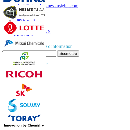
sales@fortunebusinessinsights.com
Appel
E-mail
TÉLÉCHARGER UN
EXEMPLE
Abonnez-vous à la lettre d'information
Soumettre
Faites confiance en ligne