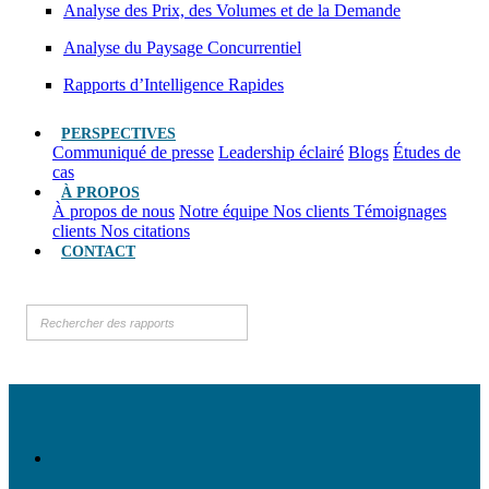
Analyse des Prix, des Volumes et de la Demande
Analyse du Paysage Concurrentiel
Rapports d’Intelligence Rapides
PERSPECTIVES
Communiqué de presse
Leadership éclairé
Blogs
Études de
cas
À PROPOS
À propos de nous
Notre équipe
Nos clients
Témoignages
clients
Nos citations
CONTACT