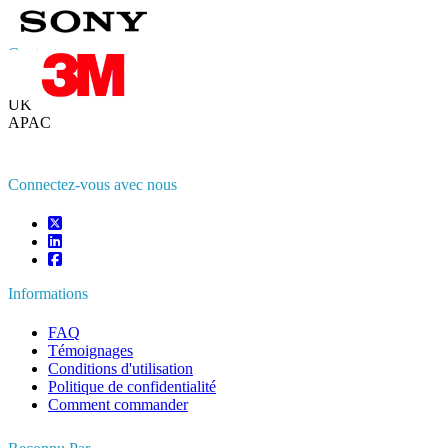
Contactez-nous
US
+1 833 909 2966 ( Numéro sans frais )
UK
+44 808 502 0280 (Numéro sans frais )
APAC
+91 744 740 1245
sales@fortunebusinessinsights.com
Connectez-vous avec nous
Informations
FAQ
Témoignages
Conditions d'utilisation
Politique de confidentialité
Comment commander