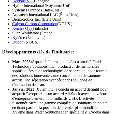
Acciona S.A.
(Espagne)
Hydro International (Royaume-Uni)
Systèmes Orenco (États-Unis)
Aquatech International LLC (États-Unis)
Biomicrobics Inc. (États-Unis)
Calgon Carbon Corporation
(NOUS.)
Kemira Oyj
(Finlande)
Suez Worldwide (France)
Xylème (États-Unis)
Dupont
(NOUS.)
Développements clés de l'industrie
:
Mars 2023:
Aquatech International s'est associé à Fluid
Technology Solutions, Inc., producteur de membranes
sophistiquées et de technologies de séparation, pour fournir
des solutions innovantes, une concentration de saumure
accrue, une séparation avancée et des solutions de
réutilisation de l'eau.
Janvier 2023
: Xylem Inc. a conclu un accord définitif pour
acquérir Evoqua dans un accord All-Stock avec une valeur
d'entreprise d'environ 7,5 milliards USD. L’activité
fusionnée offre une gamme complète de solutions de pointe
en tirant parti de la position de premier plan mondiale de
Xylème dans Water Solutions et en spécialité d’Evoqua dans