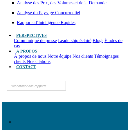
Analyse des Prix, des Volumes et de la Demande
Analyse du Paysage Concurrentiel
Rapports d’Intelligence Rapides
PERSPECTIVES
Communiqué de presse
Leadership éclairé
Blogs
Études de
cas
À PROPOS
À propos de nous
Notre équipe
Nos clients
Témoignages
clients
Nos citations
CONTACT