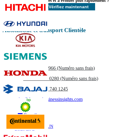
opportunités et à évoluer plus rapidement ?
Vérifiez maintenant
Automobile et transport Clientèle
Contactez-nous
US
+1 833 909 2966 (Numéro sans frais)
UK
+44 808 502 0280 (Numéro sans frais)
(APAC) +91 744 740 1245
sales@fortunebusinessinsights.com
Appel
E-mail
TÉLÉCHARGER UN
EXEMPLE