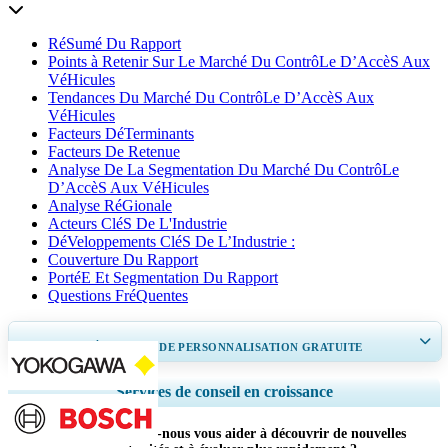
RéSumé Du Rapport
Points à Retenir Sur Le Marché Du ContrôLe D’AccèS Aux
VéHicules
Tendances Du Marché Du ContrôLe D’AccèS Aux
VéHicules
Facteurs DéTerminants
Facteurs De Retenue
Analyse De La Segmentation Du Marché Du ContrôLe
D’AccèS Aux VéHicules
Analyse RéGionale
Acteurs CléS De L'Industrie
DéVeloppements CléS De L’Industrie :
Couverture Du Rapport
PortéE Et Segmentation Du Rapport
Questions FréQuentes
OBTENEZ 30 À 60
heures
DE PERSONNALISATION GRATUITE
Ampliar a cobertura regional e por país, Análise de segmentos, Perfis de
Services de conseil en croissance
empresas, Benchmarking competitivo, e insights sobre o usuário final.
Comment pouvons-nous vous aider à découvrir de nouvelles
Personnaliser maintenant