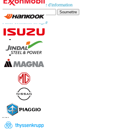
Abonnez-vous à la lettre d'information
Soumettre
Faites confiance en ligne
Contactez-nous
US
+1 833 909 2966 ( Numéro sans frais )
UK
+44 808 502 0280 (Numéro sans frais )
APAC
+91 744 740 1245