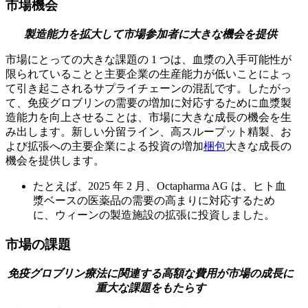
市場機会
製造能力を拡大して市場参加者に大きな機会を提供
市場にとっての大きな課題の 1 つは、血漿の入手可能性が
限られていることと主要企業の生産能力が低いことによっ
て引き起こされるサプライチェーンの混乱です。したがっ
て、免疫グロブリンの需要の増加に対応するために血漿製
造能力を向上させることは、市場に大きな成長の機会を生
み出します。新しい分留ライン、高スループット精製、お
よび拡張への主要企業による投資の増加
梱包
大きな成長の
機会を提供します。
たとえば、2025 年 2 月、Octapharma AG は、ヒト血
漿ベースの医薬品の需要の高まりに対応するため
に、ウィーンの製造施設の拡張に投資しました。
市場の課題
免疫グロブリン療法に関連する高額な費用が市場の成長に
重大な課題をもたらす