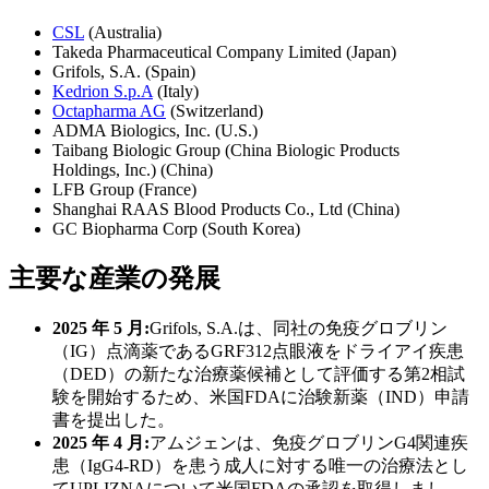
CSL
(Australia)
Takeda Pharmaceutical Company Limited (Japan)
Grifols, S.A. (Spain)
Kedrion S.p.A
(Italy)
Octapharma AG
(Switzerland)
ADMA Biologics, Inc. (U.S.)
Taibang Biologic Group (China Biologic Products
Holdings, Inc.) (China)
LFB Group (France)
Shanghai RAAS Blood Products Co., Ltd (China)
GC Biopharma Corp (South Korea)
主要な産業の発展
2025 年 5 月:
Grifols, S.A.は、同社の免疫グロブリン
（IG）点滴薬であるGRF312点眼液をドライアイ疾患
（DED）の新たな治療薬候補として評価する第2相試
験を開始するため、米国FDAに治験新薬（IND）申請
書を提出した。
2025 年 4 月:
アムジェンは、免疫グロブリンG4関連疾
患（IgG4-RD）を患う成人に対する唯一の治療法とし
てUPLIZNAについて米国FDAの承認を取得しまし