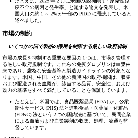
たとえば、2025 年 2 月に米国の薬剤師は「原発性免
疫不全の病因と発生率」と題する論文を発表し、米
国人口の約 1 ～ 2% が一部の PIDD に罹患していると
述べました。
市場の制約
いくつかの国で製品の採用を制限する厳しい政府規制
市場の成長を抑制する重要な要因の 1 つは、市場を管理す
る厳しい政府規制です。これらの免疫グロブリンは血漿由
来であり、厳格な安全基準と製造ガイドラインの対象とな
ります。米国、中国、その他の新興国の政府機関は、収集
および配送される血漿が、該当する品質、安全性、および
効力の基準をすべて満たしていることを保証しています。
たとえば、米国では、食品医薬品局 (FDA) が、公衆
衛生サービス (PHS) 法と連邦食品・医薬品・化粧品
(FD&C) 法という 2 つの国内法に基づいて、民間企業
による血液および血漿製剤の収集、処理、流通を監
督しています。