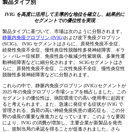
製品タイプ別
IVIG を高度に活用して主導的な地位を確立し、結果的に
セグメントでの優位性を実現
製品タイプに基づいて、市場は次のように分類されます。
静脈内免疫グロブリン (IVIG)
および皮下免疫グロブリン
(SCIG)。 IVIG セグメントはさらに、原発性免疫不全症、
続発性免疫不全症、慢性炎症性脱髄性多発神経障害、ギラ
ン・バレー症候群、免疫性血小板減少性紫斑病、多巣性運
動神経障害などに細分化されます。 SCIGセグメントはさ
らに、原発性免疫不全症、二次性免疫不全症、慢性炎症性
脱髄性多発神経障害などに分類されます。
これらの中で、静脈内免疫グロブリン (IVIG) セグメントが
2025 年の免疫グロブリン市場シェアを独占しました。この
セグメントの優位性は、病院環境での高い使用率に起因す
ると考えられます。また、急速に発症する症状が IVIG で
管理される、負荷の高い神経免疫疾患の適応症も、この分
野の成長の重要な推進力となっています。このような要因
により、IVIG の消費が増加し、主要企業が新製品を発売
し、規制当局の承認を得ることが促進されました。さら