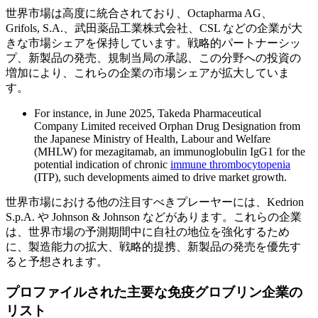
世界市場は高度に統合されており、Octapharma AG、
Grifols, S.A.、武田薬品工業株式会社、CSL などの企業が大
きな市場シェアを保持しています。戦略的パートナーシッ
プ、新製品の発売、規制当局の承認、この分野への投資の
増加により、これらの企業の市場シェアが拡大していま
す。
For instance, in June 2025, Takeda Pharmaceutical
Company Limited received Orphan Drug Designation from
the Japanese Ministry of Health, Labour and Welfare
(MHLW) for mezagitamab, an immunoglobulin IgG1 for the
potential indication of chronic
immune thrombocytopenia
(ITP), such developments aimed to drive market growth.
世界市場における他の注目すべきプレーヤーには、Kedrion
S.p.A. や Johnson & Johnson などがあります。これらの企業
は、世界市場の予測期間中に自社の地位を強化するため
に、製造能力の拡大、戦略的提携、新製品の発売を優先す
ると予想されます。
プロファイルされた主要な免疫グロブリン企業の
リスト