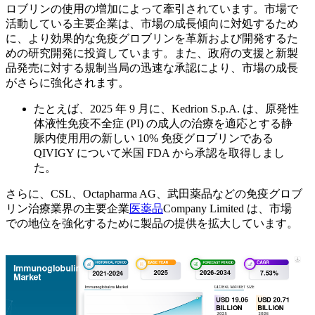
ロブリンの使用の増加によって牽引されています。市場で
活動している主要企業は、市場の成長傾向に対処するため
に、より効果的な免疫グロブリンを革新および開発するた
めの研究開発に投資しています。また、政府の支援と新製
品発売に対する規制当局の迅速な承認により、市場の成長
がさらに強化されます。
たとえば、2025 年 9 月に、Kedrion S.p.A. は、原発性
体液性免疫不全症 (PI) の成人の治療を適応とする静
脈内使用用の新しい 10% 免疫グロブリンである
QIVIGY について米国 FDA から承認を取得しまし
た。
さらに、CSL、Octapharma AG、武田薬品などの免疫グロブ
リン治療業界の主要企業
医薬品
Company Limited は、市場
での地位を強化するために製品の提供を拡大しています。