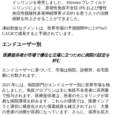
ドシリンジを発売しました。 Hizentra プレフィルド
シリンジにより、原発性免疫不全症 (PI) および慢性
炎症性脱髄性多発神経障害 (CIDP) を患う人々の治療
経験を向上させることができました。
凍結乾燥セグメントは、世界市場の予測期間中に2.97%の
CAGRで成長すると予測されています。
エンドユーザー別
医療提供者が市場で優位な立場に立つために病院の設定を
好む
エンドユーザーに基づいて、市場は病院、診療所、在宅医
療に分類されます。
2025 年には、病院部門がエンドユーザー別に世界市場を独
占しました。免疫グロブリンは主に免疫不全患者に高用量
で投与されます。医療提供者は、患者のモニタリングが容
易な病院環境を好みます。これらの環境では、医療インフ
ラと適切に構造化された償還経路も確立されており、大量
の患者の治療が容易になっています。さらに、採用を拡大