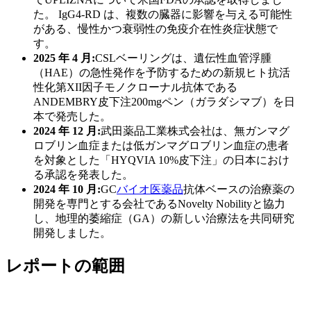
た。 IgG4-RD は、複数の臓器に影響を与える可能性
がある、慢性かつ衰弱性の免疫介在性炎症状態で
す。
2025 年 4 月:
CSLベーリングは、遺伝性血管浮腫
（HAE）の急性発作を予防するための新規ヒト抗活
性化第XII因子モノクローナル抗体である
ANDEMBRY皮下注200mgペン（ガラダシマブ）を日
本で発売した。
2024 年 12 月:
武田薬品工業株式会社は、無ガンマグ
ロブリン血症または低ガンマグロブリン血症の患者
を対象とした「HYQVIA 10%皮下注」の日本におけ
る承認を発表した。
2024 年 10 月:
GC
バイオ医薬品
抗体ベースの治療薬の
開発を専門とする会社であるNovelty Nobilityと協力
し、地理的萎縮症（GA）の新しい治療法を共同研究
開発しました。
レポートの範囲