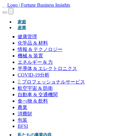
(現在)
家庭
産業
健康管理
化学品 & 材料
情報 & テクノロジー
機械 & 装置
エネルギー & 力
半導体 & エレクトロニクス
COVID-19分析
プロフェッショナルサービス
航空宇宙 & 防衛
自動車 & 交通機関
食べ物 & 飲料
農業
消費財
包装
BFSI
私たちの事業内容