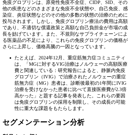
免疫グロブリンは、原発性免疫不全症、CIDP、SID、その
他の疾患などのさまざまな免疫不全状態や、自己免疫、感
染症、炎症状態などのその他の多数の状態の治療のために
投与されます。しかし、免疫グロブリン療法の費用は高額
であり、不適切な償還政策と高額な自己負担金が市場の成
長を妨げています。また、不規則なサプライチェーンによ
る医薬品の不足により、これらの免疫グロブリンの価格が
さらに上昇し、価格高騰の一因となっています。
たとえば、2024年12月、重症筋無力症コミュニティ
は、「MGに対するVIG治療はノルウェーの高額医療
費と関連している：研究報告によると、静脈内免疫
グロブリン（IVIG）で治療されたノルウェーの重症
筋無力症（MG）患者は、診断後最初の1年間にIVIG
治療を受けなかった患者に比べて直接医療費が2.3倍
高かった」と題する記事を発表した。これらの要因
は免疫グロブリンの採用を制限し、その成長の可能
性に重大な課題をもたらします。
セグメンテーション分析