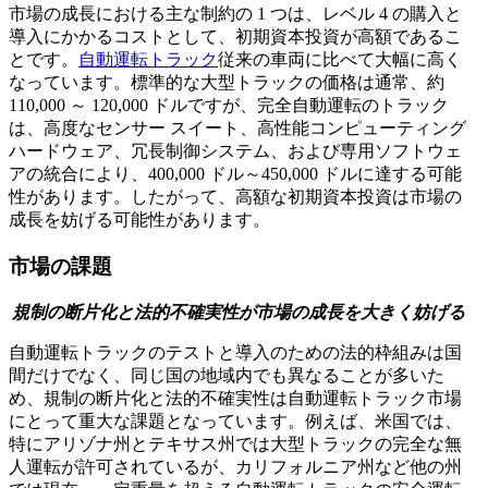
市場の成長における主な制約の 1 つは、レベル 4 の購入と
導入にかかるコストとして、初期資本投資が高額であるこ
とです。
自動運転トラック
従来の車両に比べて大幅に高く
なっています。標準的な大型トラックの価格は通常、約
110,000 ～ 120,000 ドルですが、完全自動運転のトラック
は、高度なセンサー スイート、高性能コンピューティング
ハードウェア、冗長制御システム、および専用ソフトウェ
アの統合により、400,000 ドル～450,000 ドルに達する可能
性があります。したがって、高額な初期資本投資は市場の
成長を妨げる可能性があります。
市場の課題
規制の断片化と法的不確実性が市場の成長を大きく妨げる
自動運転トラックのテストと導入のための法的枠組みは国
間だけでなく、同じ国の地域内でも異なることが多いた
め、規制の断片化と法的不確実性は自動運転トラック市場
にとって重大な課題となっています。例えば、米国では、
特にアリゾナ州とテキサス州では大型トラックの完全な無
人運転が許可されているが、カリフォルニア州など他の州