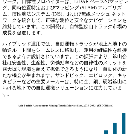
ワーク。自律性プロバイダーは、LiDAR ベースのマッピン
グ、同時位置特定およびマッピング (SLAM) アルゴリズ
ム、慣性航法システム (INS)、および無線メッシュ ネット
ワークを統合して、正確な測位と安全なナビゲーションを
維持しています。この開発は、自律型鉱山トラック市場の
成長を促進します。
ハイブリッド運用では、自動運転トラックが地上と地下の
輸送ルート間をシームレスに移動し、運用の継続性を維持
できるように設計されています。この拡張により、鉱山会
社は安全性、生産性、労働効率などの自律性のメリットを
露天掘り現場を超えて拡張できるようになり、自動化の新
たな機会が生まれます。サンドビック、エピロック、キャ
タピラーなどの主要メーカーは、特に金、銅、硬岩鉱山に
おける地下での自動運搬ソリューションに注力していま
す。