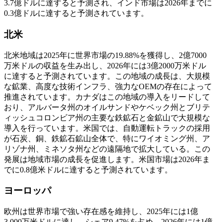
3.7億ドルに達すると予測され、インド市場は2026年までに
0.3億ドルに達すると予測されています。
北米
北米地域は2025年に世界市場の19.88%を獲得し、2億7000
万米ドルの収益を生み出し、2026年には3億2000万米ドル
に達すると予測されています。この地域の成長は、大規模
な鉱業、高度な技術インフラ、強力なOEMの存在によって
推進されています。カナダはこの地域の導入をリードして
おり、アルバータ州のオイルサンドやケベック州とブリテ
ィッシュコロンビア州の主要な鉄鉱石と金鉱山で大規模な
導入を行っています。米国では、自動運転トラックの採用
が石炭、銅、鉄鉱石鉱山全体で、特にワイオミング州、ア
リゾナ州、ミネソタ州などの遠隔地で拡大している。この
発展は地域市場の成長を促進します。米国市場は2026年ま
でに0.8億米ドルに達すると予測されています。
ヨーロッパ
欧州は世界市場で強い存在感を維持し、2025年には1億
3,000万米ドルに達し、シェア9.47%を占め、2026年には1億