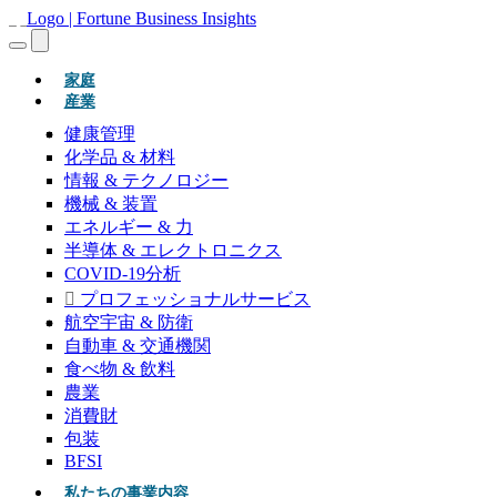
(現在)
家庭
産業
健康管理
化学品 & 材料
情報 & テクノロジー
機械 & 装置
エネルギー & 力
半導体 & エレクトロニクス
COVID-19分析
プロフェッショナルサービス
航空宇宙 & 防衛
自動車 & 交通機関
食べ物 & 飲料
農業
消費財
包装
BFSI
私たちの事業内容