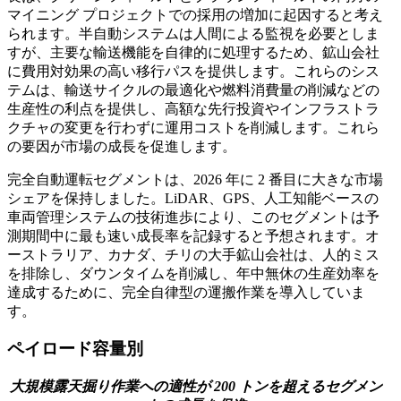
マイニング プロジェクトでの採用の増加に起因すると考え
られます。半自動システムは人間による監視を必要としま
すが、主要な輸送機能を自律的に処理するため、鉱山会社
に費用対効果の高い移行パスを提供します。これらのシス
テムは、輸送サイクルの最適化や燃料消費量の削減などの
生産性の利点を提供し、高額な先行投資やインフラストラ
クチャの変更を行わずに運用コストを削減します。これら
の要因が市場の成長を促進します。
完全自動運転セグメントは、2026 年に 2 番目に大きな市場
シェアを保持しました。LiDAR、GPS、人工知能ベースの
車両管理システムの技術進歩により、このセグメントは予
測期間中に最も速い成長率を記録すると予想されます。オ
ーストラリア、カナダ、チリの大手鉱山会社は、人的ミス
を排除し、ダウンタイムを削減し、年中無休の生産効率を
達成するために、完全自律型の運搬作業を導入していま
す。
ペイロード容量別
大規模露天掘り作業への適性が 200 トンを超えるセグメン