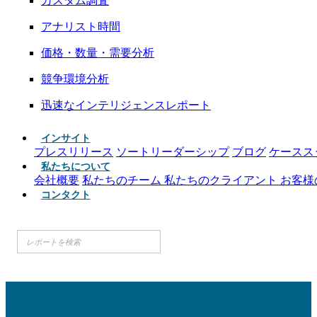
カスタム調査
アナリスト時間
価格・数量・需要分析
競争環境分析
迅速なインテリジェンスレポート
インサイト
プレスリリース
ソートリーダーシップ
ブログ
ケースス
私たちについて
会社概要
私たちのチーム
私たちのクライアント
お客様
コンタクト