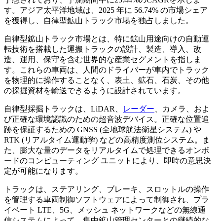
す。アジア太平洋地域は、2025 年に 56.74% の市場シェア
を獲得し、自律型鉱山トラック市場を独占しました。
自律型鉱山トラック市場とは、特に鉱山用途向けの自動運
転技術を搭載した運搬トラックの設計、製造、導入、改
造、運用、保守を含む世界的な産業セグメントを指しま
す。これらの車両は、人間のドライバーが車内でトラック
を物理的に操作することなく、表土、鉱石、石炭、その他
の採掘資材を輸送できるように設計されています。
自律型採掘トラックは、LiDAR、
レーダー
、カメラ、およ
び正確な環境認識のための超音波デバイス。正確な位置追
跡を保証するための GNSS (全地球航法衛星システム) や
RTK (リアルタイム運動学) などの高精度測位システム。ま
た、膨大な量のデータをリアルタイムで処理できるオンボ
ードのコンピューティング ユニットにより、即時の意思決
定が可能になります。
トラックは、ステアリング、ブレーキ、スロットルの操作
を管理する車両制御ソフトウェアによって制御され、プラ
イベート LTE、5G、メッシュ ネットワークなどの無線通
信システムによって、集中鉱山管理センターとの継続的な