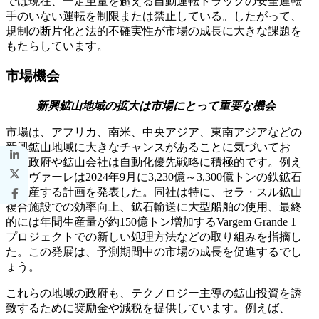
では現在、一定重量を超える自動運転トラックの安全運転
手のいない運転を制限または禁止している。したがって、
規制の断片化と法的不確実性が市場の成長に大きな課題を
もたらしています。
市場機会
新興鉱山地域の拡大は市場にとって重要な機会
市場は、アフリカ、南米、中央アジア、東南アジアなどの
新興鉱山地域に大きなチャンスがあることに気づいてお
り、政府や鉱山会社は自動化優先戦略に積極的です。例え
ば、ヴァーレは2024年9月に3,230億～3,300億トンの鉄鉱石
を生産する計画を発表した。同社は特に、セラ・スル鉱山
複合施設での効率向上、鉱石輸送に大型船舶の使用、最終
的には年間生産量が約150億トン増加するVargem Grande 1
プロジェクトでの新しい処理方法などの取り組みを指摘し
た。この発展は、予測期間中の市場の成長を促進するでし
ょう。
これらの地域の政府も、テクノロジー主導の鉱山投資を誘
致するために奨励金や減税を提供しています。例えば、