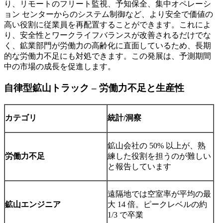
り、リモートのフリート監視、予知保全、集中オペレーシ
ョン センターからのシステム制御など、より安全で価値の
高い役割に従業員を再配置することができます。これによ
り、安全性とワークライフバランスが改善されるだけでな
く、鉱業部門が労働力の高齢化に直面しているため、長期
的な労働力不足にも対処できます。この発展は、予測期間
中の市場の成長を促進します。
自律型鉱山トラック – 労働力不足と生産性
カテゴリ
統計/洞察
鉱山会社の 50% 以上が、熟
労働力不足
練した役割を担うのが難しい
と報告しています
遠隔地では空室率が平均の最
鉱山エンジニア
大 14 倍。ピークレベルの約
1/3 で卒業