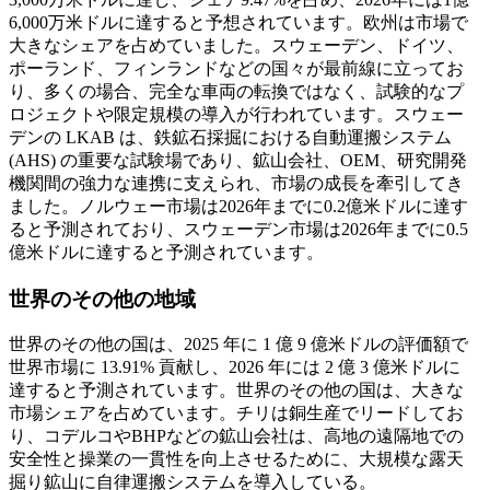
6,000万米ドルに達すると予想されています。欧州は市場で
大きなシェアを占めていました。スウェーデン、ドイツ、
ポーランド、フィンランドなどの国々が最前線に立ってお
り、多くの場合、完全な車両の転換ではなく、試験的なプ
ロジェクトや限定規模の導入が行われています。スウェー
デンの LKAB は、鉄鉱石採掘における自動運搬システム
(AHS) の重要な試験場であり、鉱山会社、OEM、研究開発
機関間の強力な連携に支えられ、市場の成長を牽引してき
ました。ノルウェー市場は2026年までに0.2億米ドルに達す
ると予測されており、スウェーデン市場は2026年までに0.5
億米ドルに達すると予測されています。
世界のその他の地域
世界のその他の国は、2025 年に 1 億 9 億米ドルの評価額で
世界市場に 13.91% 貢献し、2026 年には 2 億 3 億米ドルに
達すると予測されています。世界のその他の国は、大きな
市場シェアを占めています。チリは銅生産でリードしてお
り、コデルコやBHPなどの鉱山会社は、高地の遠隔地での
安全性と操業の一貫性を向上させるために、大規模な露天
掘り鉱山に自律運搬システムを導入している。