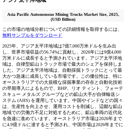
Asia Pacific Autonomous Mining Trucks Market Size, 2025,
(USD Billion)
この市場の地域分析についての詳細情報を取得するには、
無料サンプルをダウンロード
2025年、アジア太平洋地域は7億7,000万米ドルを生み出
し、世界市場収益の56.74%に貢献し、2026年には9億4,000
万米ドルに成長すると予測されています。アジア太平洋地
域は、自律型鉱山トラック市場で最大のシェアを保持しま
した。アジア太平洋地域は、自動採掘トラックにとって最
大かつ急速に成長している市場です。この優位性は、特に
オーストラリアでの大規模な採掘事業の存在と自動化技術
の早期導入によるもので、BHP、リオ ティント、フォーテ
スキュー メタルズ グループなどの鉱山大手が自律輸送シ
ステム (AHS) を運用しています。中国やインドなどの国々
は、生産性を向上させ、運用コストを削減し、辺鄙な鉱山
地域での労働力不足に対処するために、鉱山車両の近代化
を急速に進めています。オーストラリア市場は2026年まで
に4.9億ドルに達すると予測され、中国市場は2026年までに