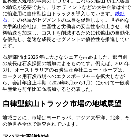
世界最大規模の事業の 1 つです。これらの鉱山では大容量
の輸送が必要であり、リオ ティントなどの大手企業はすで
に輸送用に自律型鉱山トラックを導入しています。
鉄鉱
石
。この発展がセグメントの成長を促進します。世界的な
大手鉱山会社は、生産性と労働者の安全性を向上させ、材
料輸送を加速し、コストを削減するために鉄鉱山の自動化
を優先し、急速な成長とセグメントの優位性を推進してい
ます。
石炭部門は 2026 年に大きなシェアを占めました。部門別
の成長は石炭採掘の増加によるものです。例えば、2025年
3月、オーストラリアの石炭生産会社ニュー・ホープは、
コークス用石炭市場へのエクスポージャーを拡大しなが
ら、会計年度上半期（2024年8月から1月）にかけて一般炭
生産量を前年比33％増加すると発表した。
自律型鉱山トラック市場の地域展望
地域ごとに、市場はヨーロッパ、アジア太平洋、北米、そ
の他世界全体で調査されています。
アジア太平洋地域