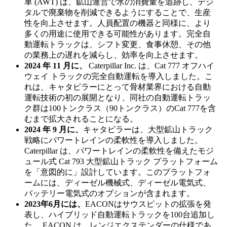
車 (AWT) は、鉱山運営で水の消費量を追跡し、デジ
タルで廃棄物を削減できるようにすることで、生産
性を向上させます。人員配置の機器と同様に、より
多くの用途に使用できる可能性があります。完全自
動運転トラックは、シフト変更、食事休憩、その他
の業務上の遅れを減らし、効率を向上させます。
2024 年 11 月に、
Caterpillar Inc. は、Cat 777 オフハイ
ウェイ トラックの完全自動運転を導入しました。こ
れは、キャタピラーにとって骨材業界における自動
運転技術の初の展開となり、同社の自動運転トラッ
ク群は100トンクラス（90トンクラス）のCat 777を含
むまで拡大されることになる。
2024 年 9 月に、
キャタピラーは、大型鉱山トラック
戦略にパワートレインの柔軟性を導入しました。
Caterpillar は、パワートレインの柔軟性を備えたモジ
ュール式 Cat 793 大型鉱山トラック プラットフォーム
を「意図的に」設計しています。このプラットフォ
ームには、ディーゼル機械式、ディーゼル電気式、
バッテリー電気式のオプションが含まれます。
2023年6月には、
EACONはサウスピットの拡張を発
表し、ハイブリッド自動運転トラックを100台追加し
た。 EACON は、レンジエクステンダーの仕様であ