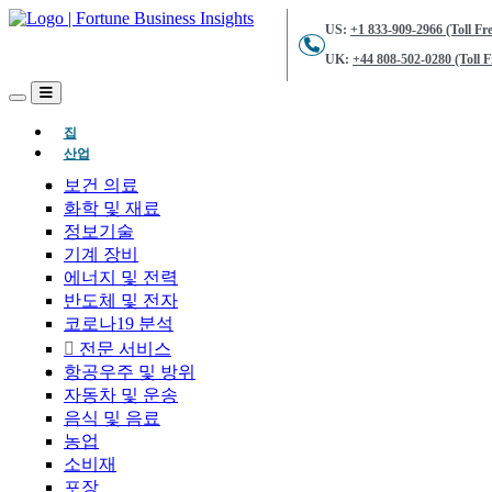
US:
+1 833-909-2966 (Toll Fre
UK:
+44 808-502-0280 (Toll F
(현재의)
집
산업
보건 의료
화학 및 재료
정보기술
기계 장비
에너지 및 전력
반도체 및 전자
코로나19 분석
전문 서비스
항공우주 및 방위
자동차 및 운송
음식 및 음료
농업
소비재
포장