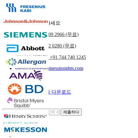
우리에게 연락하세요
우리를
+1 833 909 2966 (무료)
영국
+44 808 502 0280 (무료)
(아시아 태평양) +91 744 740 1245
sales@fortunebusinessinsights.com
부르다
이메일
샘플 다운로드
뉴스레터 구독
제출하다
신뢰하다 온라인