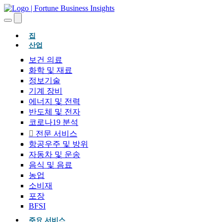
(현재의)
집
산업
보건 의료
화학 및 재료
정보기술
기계 장비
에너지 및 전력
반도체 및 전자
코로나19 분석
전문 서비스
항공우주 및 방위
자동차 및 운송
음식 및 음료
농업
소비재
포장
BFSI
주요 서비스