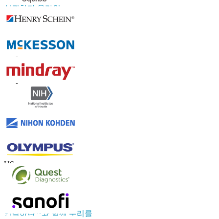
신뢰하다 온라인
연락하다 우리를
US
+1 833 909 2966 ( Toll Free )
UK
+44 808 502 0280 (Toll Free )
APAC
+91 744 740 1245
sales@fortunebusinessinsights.com
연결하다 ~와 함께 우리를