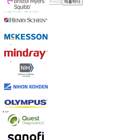
제출하다
신뢰하다 온라인
연락하다 우리를
US
+1 833 909 2966 ( Toll Free )
UK
+44 808 502 0280 (Toll Free )
APAC
+91 744 740 1245
sales@fortunebusinessinsights.com