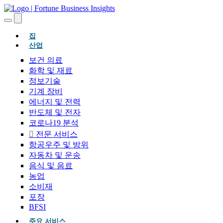
(현재의)
집
산업
보건 의료
화학 및 재료
정보기술
기계 장비
에너지 및 전력
반도체 및 전자
코로나19 분석
전문 서비스
항공우주 및 방위
자동차 및 운송
음식 및 음료
농업
소비재
포장
BFSI
주요 서비스