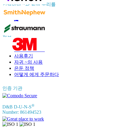
연결하다 ~와 함께 우리를
정보
자주 묻는 질문
사용후기
자귀 ~의 사용
은둔 정책
어떻게 에게 주문하다
인증 기관
®
D&B D-U-N-S
Number: 861494523