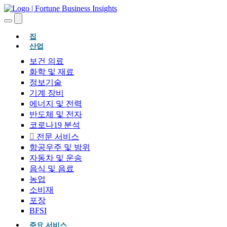
(현재의)
집
산업
보건 의료
화학 및 재료
정보기술
기계 장비
에너지 및 전력
반도체 및 전자
코로나19 분석
전문 서비스
항공우주 및 방위
자동차 및 운송
음식 및 음료
농업
소비재
포장
BFSI
주요 서비스