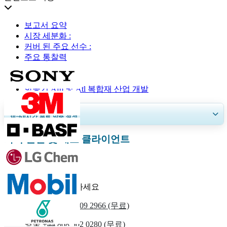
보고서 요약
시장 세분화 :
커버 된 주요 선수 :
주요 통찰력
지역 분석 :
분할
항공기 Afp 및 Atl 복합재 산업 개발
30~60
시간
무료 맞춤 설정
화학 물질 및 재료 클라이언트
지역 및 국가 범위 확장, 세그먼트 분석, 기업 프로필, 경쟁 벤치마킹, 및 최
종 사용자 인사이트.
지금 맞춤 설정
우리에게 연락하세요
우리를
+1 833 909 2966 (무료)
영국
+44 808 502 0280 (무료)