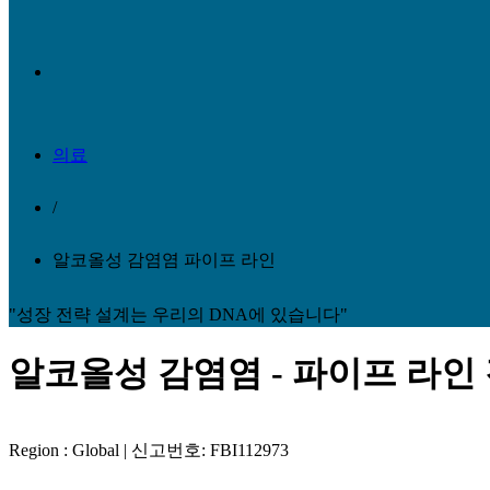
의료
/
알코올성 감염염 파이프 라인
"성장 전략 설계는 우리의 DNA에 있습니다"
알코올성 감염염 - 파이프 라인 검
Region : Global | 신고번호: FBI112973