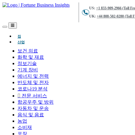
US:
+1 833-909-2966 (Toll Fre
UK:
+44 808-502-0280 (Toll F
(현재의)
집
산업
보건 의료
화학 및 재료
정보기술
기계 장비
에너지 및 전력
반도체 및 전자
코로나19 분석
전문 서비스
항공우주 및 방위
자동차 및 운송
음식 및 음료
농업
소비재
포장