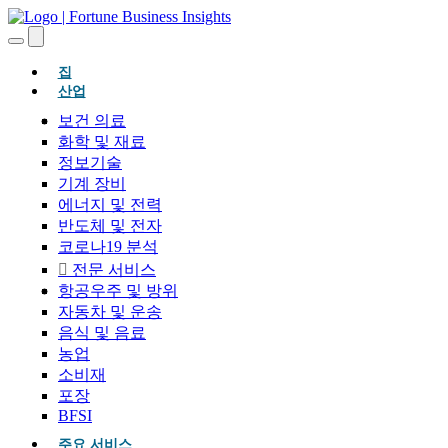
(현재의)
집
산업
보건 의료
화학 및 재료
정보기술
기계 장비
에너지 및 전력
반도체 및 전자
코로나19 분석
전문 서비스
항공우주 및 방위
자동차 및 운송
음식 및 음료
농업
소비재
포장
BFSI
주요 서비스