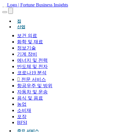
(현재의)
집
산업
보건 의료
화학 및 재료
정보기술
기계 장비
에너지 및 전력
반도체 및 전자
코로나19 분석
전문 서비스
항공우주 및 방위
자동차 및 운송
음식 및 음료
농업
소비재
포장
BFSI
주요 서비스