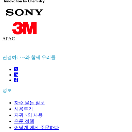
연락하다 우리를
US
+1 833 909 2966 ( Toll Free )
UK
+44 808 502 0280 (Toll Free )
APAC
+91 744 740 1245
sales@fortunebusinessinsights.com
연결하다 ~와 함께 우리를
정보
자주 묻는 질문
사용후기
자귀 ~의 사용
은둔 정책
어떻게 에게 주문하다