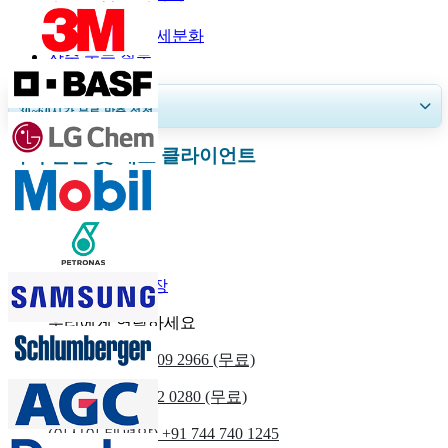
보고서 범위
보고서 범위 및 세분화
자주 묻는 질문
30~60
시간
무료 맞춤 설정
화학 물질 및 재료 클라이언트
지역 및 국가 범위 확장, 세그먼트 분석, 기업 프로필, 경쟁 벤치마킹, 및 최
종 사용자 인사이트.
지금 맞춤 설정
관련된 보고서
수중 청정기 시장
우리에게 연락하세요
우리를
+1 833 909 2966 (무료)
영국
+44 808 502 0280 (무료)
(아시아 태평양) +91 744 740 1245