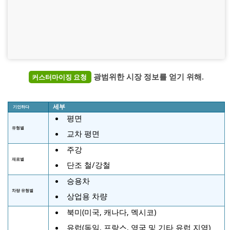
광범위한 시장 정보를 얻기 위해.
커스터마이징 요청
세부
기인하다
평면
유형별
교차 평면
주강
재료별
단조 철/강철
승용차
차량 유형별
상업용 차량
북미(미국, 캐나다, 멕시코)
유럽(독일, 프랑스, ​​영국 및 기타 유럽 지역)