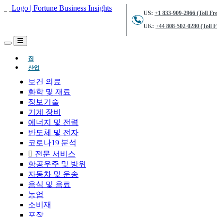
US:
+1 833-909-2966 (Toll Fre
UK:
+44 808-502-0280 (Toll F
(현재의)
집
산업
보건 의료
화학 및 재료
정보기술
기계 장비
에너지 및 전력
반도체 및 전자
코로나19 분석
전문 서비스
항공우주 및 방위
자동차 및 운송
음식 및 음료
농업
소비재
포장