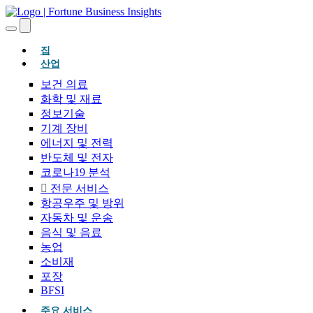
(현재의)
집
산업
보건 의료
화학 및 재료
정보기술
기계 장비
에너지 및 전력
반도체 및 전자
코로나19 분석
전문 서비스
항공우주 및 방위
자동차 및 운송
음식 및 음료
농업
소비재
포장
BFSI
주요 서비스