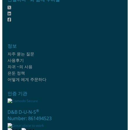
정보
자주 묻는 질문
사용후기
자귀 ~의 사용
은둔 정책
어떻게 에게 주문하다
인증 기관
®
D&B D-U-N-S
Number: 861494523