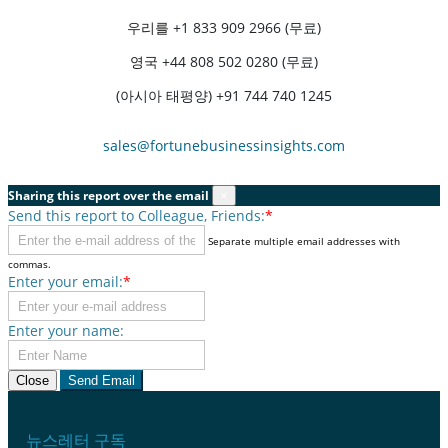
우리를
+1 833 909 2966 (무료)
영국
+44 808 502 0280 (무료)
(아시아 태평양) +91 744 740 1245
sales@fortunebusinessinsights.com
Sharing this report over the email
×
Send this report to Colleague, Friends:
*
Separate multiple email addresses with
commas.
Enter your email:
*
Enter your name:
Close
Send Email
뉴스레터 구독