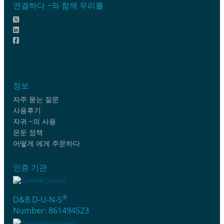
연결하다 ~와 함께 우리를
정보
자주 묻는 질문
사용후기
자귀 ~의 사용
은둔 정책
어떻게 에게 주문하다
인증 기관
®
D&B D-U-N-S
Number: 861494523