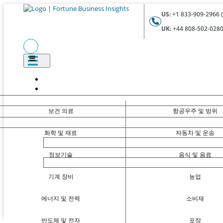
US:
+1 833-909-2966 (
UK:
+44 808-502-0280 
보건 의료
항공우주 및 방위
화학 및 재료
자동차 및 운송
정보기술
음식 및 음료
기계 장비
농업
에너지 및 전력
소비재
반도체 및 전자
포장