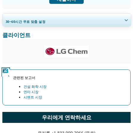
30~60
시간
무료 맞춤 설정
클라이언트
지역 및 국가 범위 확장, 세그먼트 분석, 기업 프로필, 경쟁 벤치마킹, 및 최
종 사용자 인사이트.
지금 맞춤 설정
관련된 보고서
건설 화학 시장
연마 시장
시멘트 시장
우리에게 연락하세요
우리를
+1 833 909 2966 (무료)