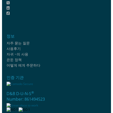
정보
자주 묻는 질문
사용후기
자귀 ~의 사용
은둔 정책
어떻게 에게 주문하다
인증 기관
®
D&B D-U-N-S
Number: 861494523