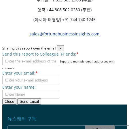
영국
+44 808 502 0280 (무료)
(아시아 태평양) +91 744 740 1245
sales@fortunebusinessinsights.com
Sharing this report over the email
×
Send this report to Colleague, Friends:
*
Separate multiple email addresses with
commas.
Enter your email:
*
Enter your name:
Close
Send Email
뉴스레터 구독