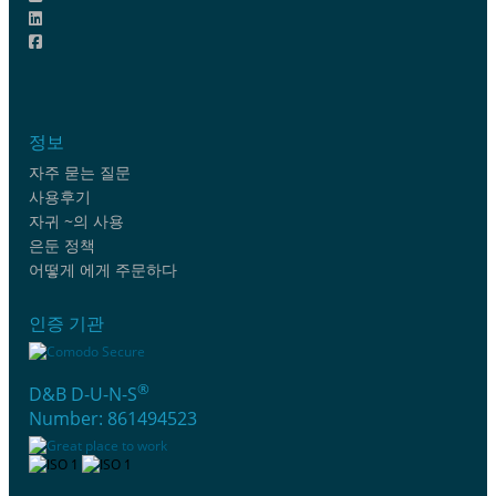
정보
자주 묻는 질문
사용후기
자귀 ~의 사용
은둔 정책
어떻게 에게 주문하다
인증 기관
®
D&B D-U-N-S
Number: 861494523