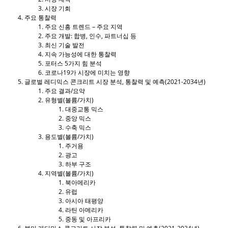
시장 기회
주요 통찰력
주요 신흥 트렌드 – 주요 지역
주요 개발: 합병, 인수, 파트너십 등
최신 기술 발전
지속 가능성에 대한 통찰력
포터스 5가지 힘 분석
코로나19가 시장에 미치는 영향
글로벌 레디믹스 콘크리트 시장 분석, 통찰력 및 예측(2021-2034년)
주요 결과/요약
유형별(볼륨/가치)
대중교통 믹스
중앙 믹스
수축 믹스
용도별(볼륨/가치)
주거용
광고
하부 구조
지역별(볼륨/가치)
북아메리카
유럽
아시아 태평양
라틴 아메리카
중동 및 아프리카