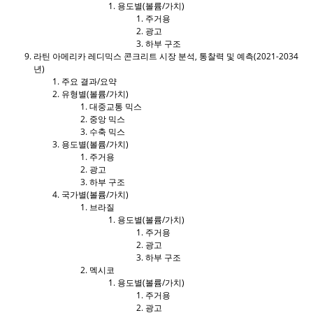
용도별(볼륨/가치)
주거용
광고
하부 구조
라틴 아메리카 레디믹스 콘크리트 시장 분석, 통찰력 및 예측(2021-2034
년)
주요 결과/요약
유형별(볼륨/가치)
대중교통 믹스
중앙 믹스
수축 믹스
용도별(볼륨/가치)
주거용
광고
하부 구조
국가별(볼륨/가치)
브라질
용도별(볼륨/가치)
주거용
광고
하부 구조
멕시코
용도별(볼륨/가치)
주거용
광고