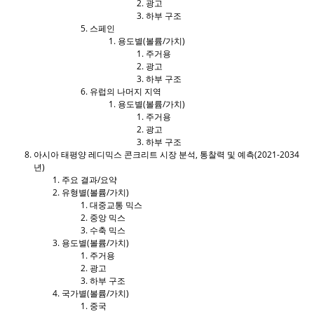
광고
하부 구조
스페인
용도별(볼륨/가치)
주거용
광고
하부 구조
유럽의 나머지 지역
용도별(볼륨/가치)
주거용
광고
하부 구조
아시아 태평양 레디믹스 콘크리트 시장 분석, 통찰력 및 예측(2021-2034
년)
주요 결과/요약
유형별(볼륨/가치)
대중교통 믹스
중앙 믹스
수축 믹스
용도별(볼륨/가치)
주거용
광고
하부 구조
국가별(볼륨/가치)
중국