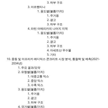
하부 구조
아르헨티나
용도별(볼륨/가치)
주거용
광고
하부 구조
라틴 아메리카의 나머지 지역
용도별(볼륨/가치)
주거용
광고
하부 구조
아세트산 무수물
기타
중동 및 아프리카 레디믹스 콘크리트 시장 분석, 통찰력 및 예측(2021-
2034년)
주요 결과/요약
유형별(볼륨/가치)
대중교통 믹스
중앙 믹스
수축 믹스
용도별(볼륨/가치)
주거용
광고
하부 구조
국가별(볼륨/가치)