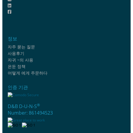
정보
자주 묻는 질문
사용후기
자귀 ~의 사용
은둔 정책
어떻게 에게 주문하다
인증 기관
®
D&B D-U-N-S
Number: 861494523