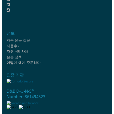
정보
자주 묻는 질문
사용후기
자귀 ~의 사용
은둔 정책
어떻게 에게 주문하다
인증 기관
®
D&B D-U-N-S
Number: 861494523