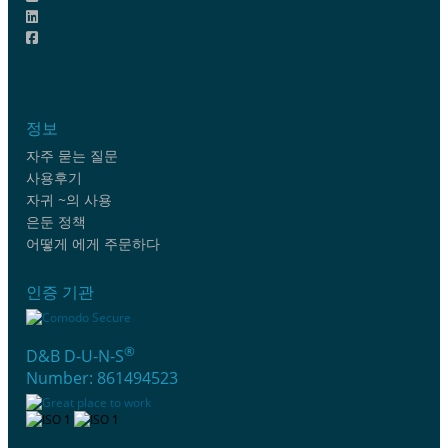
정보
자주 묻는 질문
사용후기
자귀 ~의 사용
은둔 정책
어떻게 에게 주문하다
인증 기관
®
D&B D-U-N-S
Number: 861494523