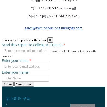
영국
+44 808 502 0280 (무료)
(아시아 태평양) +91 744 740 1245
sales@fortunebusinessinsights.com
Sharing this report over the email
×
Send this report to Colleague, Friends:
*
Separate multiple email addresses with
commas.
Enter your email:
*
Enter your name:
Close
Send Email
뉴스레터 구독