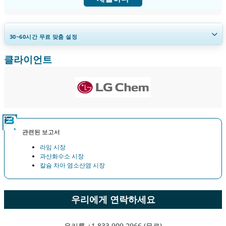
30~60
시간
무료 맞춤 설정
클라이언트
지역 및 국가 범위 확장, 세그먼트 분석, 기업 프로필, 경쟁 벤치마킹, 및 최
종 사용자 인사이트.
지금 맞춤 설정
관련된 보고서
라임 시장
과산화수소 시장
칼슘 차아 염소산염 시장
우리에게 연락하세요
우리를
+1 833 909 2966 (무료)