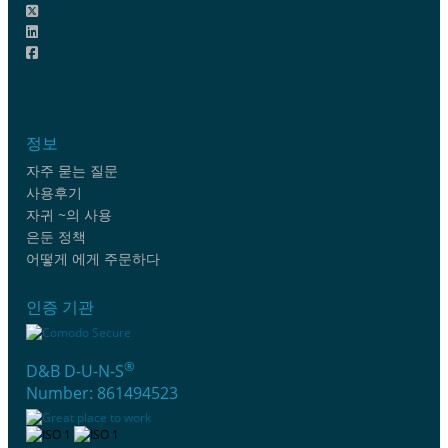
정보
자주 묻는 질문
사용후기
자귀 ~의 사용
은둔 정책
어떻게 에게 주문하다
인증 기관
®
D&B D-U-N-S
Number: 861494523