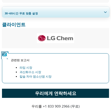
30~60
시간
무료 맞춤 설정
클라이언트
지역 및 국가 범위 확장, 세그먼트 분석, 기업 프로필, 경쟁 벤치마킹, 및 최
종 사용자 인사이트.
지금 맞춤 설정
관련된 보고서
라임 시장
과산화수소 시장
칼슘 차아 염소산염 시장
우리에게 연락하세요
우리를
+1 833 909 2966 (무료)