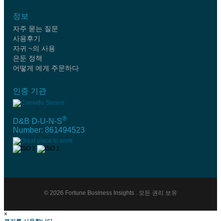
정보
자주 묻는 질문
사용후기
자귀 ~의 사용
은둔 정책
어떻게 에게 주문하다
인증 기관
®
D&B D-U-N-S
Number: 861494523
© 2026 Fortune Business Insights . 모든 권리 보유
×