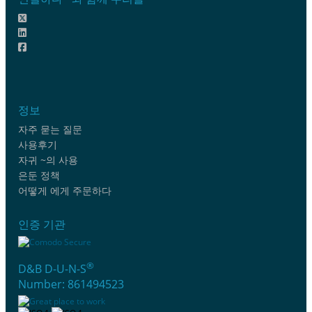
정보
자주 묻는 질문
사용후기
자귀 ~의 사용
은둔 정책
어떻게 에게 주문하다
인증 기관
®
D&B D-U-N-S
Number: 861494523