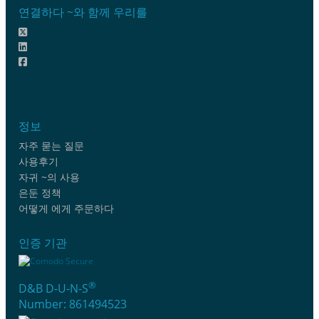
연결하다 ~와 함께 우리를
정보
자주 묻는 질문
사용후기
자귀 ~의 사용
은둔 정책
어떻게 에게 주문하다
인증 기관
®
D&B D-U-N-S
Number: 861494523