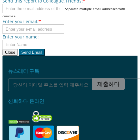
Send this report to Colleague, Friends:
*
Separate multiple email addresses with
commas.
Enter your email:
*
Enter your name:
Close
Send Email
뉴스레터 구독
제출하다
신뢰하다 온라인