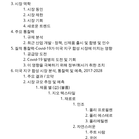
시장 역학
시장 동인
시장 제한
시장 기회
새로운 트렌드
주요 통찰력
규제 분석
최근 산업 개발 - 정책, 신제품 출시 및 합병 및 인수
질적 통찰력-Covid-19가 미국 지구 합성 시장에 미치는 영향
공급망 도전
Covid-19 발병의 도전 및 기회
이 영향을 극복하기 위해 정부/회사가 취한 조치
미국 지구 합성 시장 분석, 통찰력 및 예측, 2017-2028
주요 결과 / 요약
시장 규모 추정 및 예측
제품 별 (값) (볼륨)
지오 텍스타일
재료로
인조
폴리 프로필렌
폴리 에스테르
폴리에틸렌
자연스러운
주트 사람
코어