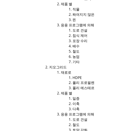
제품 별
직물
짜여지지 않은
뜬
응용 프로그램에 의해
도로 건설
침식 제어
포장 수리
배수
철도
농업
기타
지오그리드
재료로
HDPE
폴리 프로필렌
폴리 에스테르
제품 별
일증
이축
다축
응용 프로그램에 의해
도로 건설
철도
토양 강화