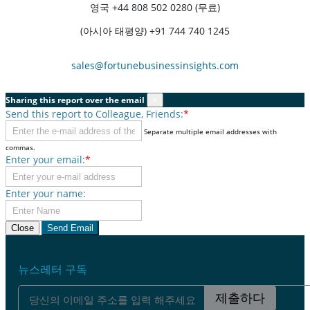
영국
+44 808 502 0280 (무료)
(아시아 태평양) +91 744 740 1245
sales@fortunebusinessinsights.com
Sharing this report over the email
×
Send this report to Colleague, Friends:
*
Separate multiple email addresses with
commas.
Enter your email:
*
Enter your name:
Close
Send Email
뉴스레터 구독
제출하다