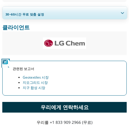
30~60
시간
무료 맞춤 설정
클라이언트
지역 및 국가 범위 확장, 세그먼트 분석, 기업 프로필, 경쟁 벤치마킹, 및 최
종 사용자 인사이트.
지금 맞춤 설정
관련된 보고서
Geotextiles 시장
지오그리드 시장
지구 합성 시장
우리에게 연락하세요
우리를
+1 833 909 2966 (무료)