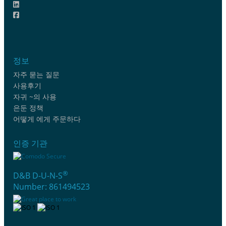
정보
자주 묻는 질문
사용후기
자귀 ~의 사용
은둔 정책
어떻게 에게 주문하다
인증 기관
®
D&B D-U-N-S
Number: 861494523