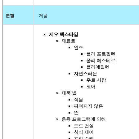
분할
제품
지오 텍스타일
재료로
인조
폴리 프로필렌
폴리 에스테르
폴리에틸렌
자연스러운
주트 사람
코어
제품 별
직물
짜여지지 않은
뜬
응용 프로그램에 의해
도로 건설
침식 제어
포장 수리