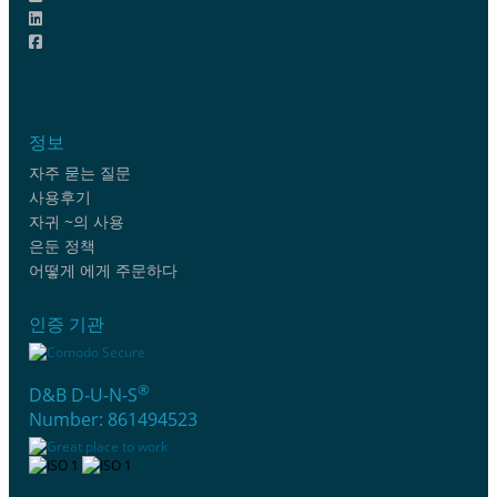
정보
자주 묻는 질문
사용후기
자귀 ~의 사용
은둔 정책
어떻게 에게 주문하다
인증 기관
®
D&B D-U-N-S
Number: 861494523